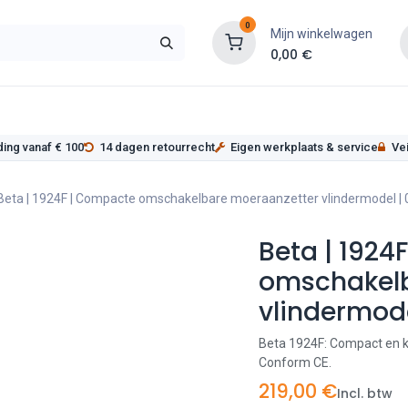
0
Mijn winkelwagen
0,00
€
s
Werkplaatsinrichting
Service
Onderde
ding vanaf € 100
14 dagen retourrecht
Eigen werkplaats & service
Vei
Beta | 1924F | Compacte omschakelbare moeraanzetter vlindermodel |
Beta | 1924
omschakelb
vlindermod
Beta 1924F: Compact en k
Conform CE.
219,00
€
Incl. btw