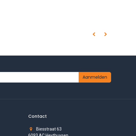
Aanmelden
Contact
Biesstraat 63
6093 AC Heythuysen