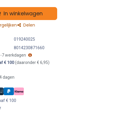
In winkelwagen
gelijken
Delen
019240025
8014230871660
 3-7 werkdagen
af € 100
(daaronder € 6,95)
14 dagen
naf € 100
r