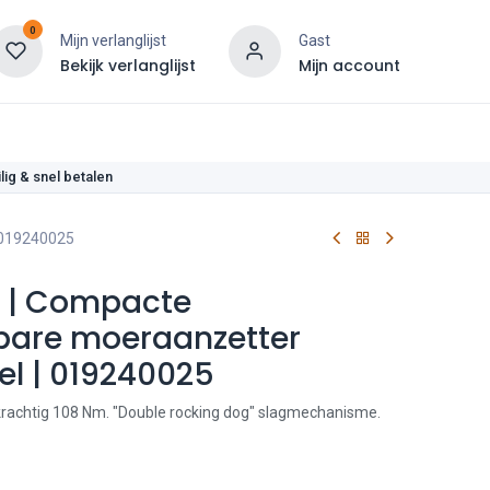
0
Mijn verlanglijst
Gast
Bekijk verlanglijst
Mijn account
len
lig & snel betalen
 019240025
F | Compacte
are moeraanzetter
el | 019240025
rachtig 108 Nm. "Double rocking dog" slagmechanisme.