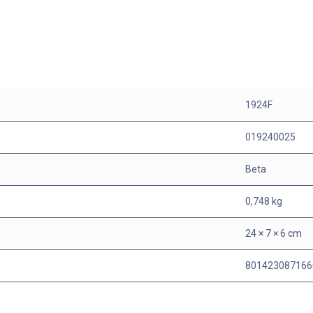
1924F
019240025
Beta
0,748 kg
24 × 7 × 6 cm
801423087166