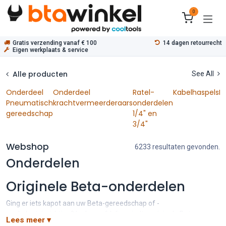
Overslaan naar inhoud
0
Gratis verzending vanaf € 100
14 dagen retourrecht
Eigen werkplaats & service
Alle producten
See All
Onderdeel
Onderdeel
Ratel-
Kabelhaspels
Ka
Pneumatisch
krachtvermeerderaars
onderdelen
gereedschap
1/4" en
3/4"
Webshop
6233 resultaten gevonden.
Onderdelen
Originele Beta-onderdelen
Ging er iets kapot aan uw Beta-gereedschap of -
werkplaatsinrichting? In deze afdeling vindt u originele Beta
Lees meer ▾
reserveonderdelen voor vrijwel het hele assortiment: van ratel- en