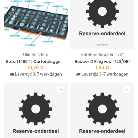
Olie en filters
Ratel-onderdelen 1/2"
Beta | 1495T | Carterpluggen met opvulringen M13x1,25 voor reparatieset 1495T | 014950503
Rubber O Ring voor 720/OR1
21,20
€
1,46
€
Levertijd 3-7 werkdagen
Levertijd 3-7 werkdagen