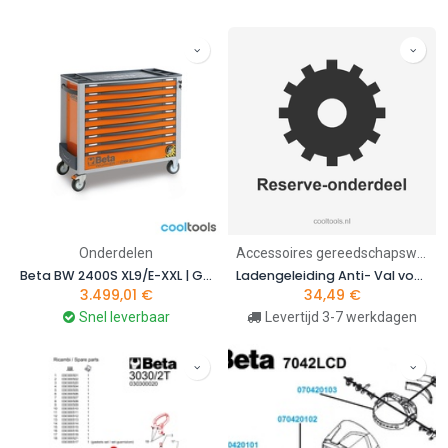
gereedschapswagen-onderdelen tot toebehoren voor
persluchtgereedschap en hijsmiddelen. Alle onderdelen bestelt u
eenvoudig op artikelnummer, tegen scherpe prijzen en met snelle
levering. Weet u het artikelnummer niet? Met de
onderdelen-finder
zoekt u op machine en vindt u direct het juiste onderdeel. Komt u er
niet uit, dan helpt ons team u graag verder.
Onderdelen
Accessoires gereedschapswagens, kasten
Beta BW 2400S XL9/E-XXL | Gereedschapswagen breed model met 9 laden en 716-delig assortiment
Ladengeleiding Anti- Val voor C24SA R/CG
3.499,01
€
34,49
€
Snel leverbaar
Levertijd 3-7 werkdagen