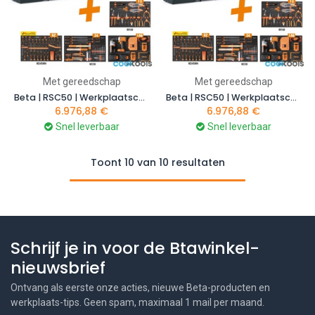
Met gereedschap
Met gereedschap
Beta | RSC50 | Werkplaatscombinatie met 411-delige gereedschapsset | RSC50 2.0 FX/411UT | 050001097
Beta | RSC50 | Werkplaatscombinatie met 411-delige gereedschapsset | RSC50 2.0 FW/411UT | 050001098
6.976,88
€
6.976,88
€
Snel leverbaar
Snel leverbaar
Toont 10 van 10 resultaten
Schrijf je in voor de Btawinkel-
nieuwsbrief
Ontvang als eerste onze acties, nieuwe Beta-producten en
werkplaats-tips. Geen spam, maximaal 1 mail per maand.