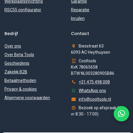
Werkplaatsinrichting
Garantie
RSC55 configurator
Reparatie
Inruilen
Bedrijf
Contact
Over ons
Biesstraat 63
6093 AC Heythuysen
Over Beta Tools
Cooltools
Geschiedenis
KvK 78065658
Zakelijk B2B
BTW NL003280905B86
Betaalmethoden
+31 475 498 008
Privacy & cookies
WhatsApp ons
Algemene voorwaarden
info@cooltools.nl
Bezoek op afspraak (ma-
vr 8:30 - 17:00)