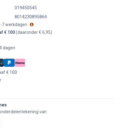
019450545
8014230895864
 3-7 werkdagen
af € 100
(daaronder € 6,95)
14 dagen
naf € 100
r
nes
 onderdelentekening van: