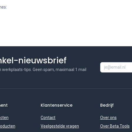
nes:
inkel-nieuwsbrief
n werkplaats-tips. Geen spam, maximaal 1 mail
ment
Klantenservice
Bedrijf
ucten
Contact
Over ons
roducten
Veelgestelde vragen
Over Beta Tools