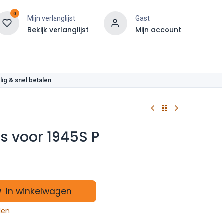
0
Mijn verlanglijst
Gast
Bekijk verlanglijst
Mijn account
len
lig & snel betalen
s voor 1945S P
In winkelwagen
len