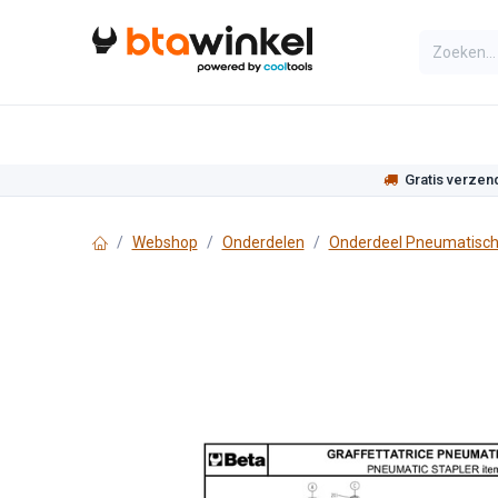
Overslaan naar inhoud
Categorieën
Assortiment
Actie
Gratis verzen
Webshop
Onderdelen
Onderdeel Pneumatisch