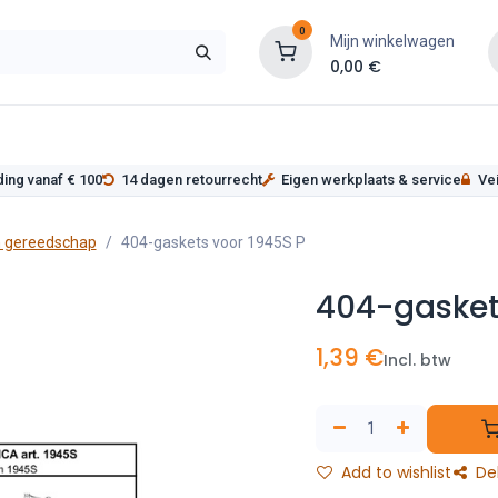
0
Mijn winkelwagen
0,00
€
s
Werkplaatsinrichting
Service
Onderde
ding vanaf € 100
14 dagen retourrecht
Eigen werkplaats & service
Vei
 gereedschap
404-gaskets voor 1945S P
404-gasket
1,39
€
Incl. btw
Add to wishlist
De