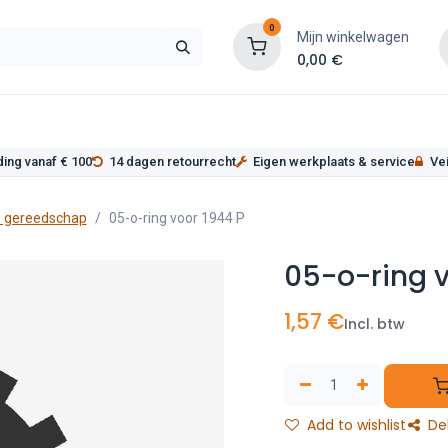
0
Mijn winkelwagen
0,00
€
s
Werkplaatsinrichting
Service
Onderde
ding vanaf € 100
14 dagen retourrecht
Eigen werkplaats & service
Vei
 gereedschap
05-o-ring voor 1944 P
05-o-ring v
1,57
€
Incl. btw
Add to wishlist
De