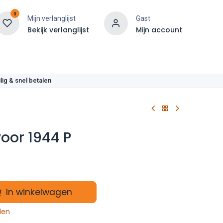
0
Mijn verlanglijst
Gast
Bekijk verlanglijst
Mijn account
len
lig & snel betalen
oor 1944 P
In winkelwagen
len