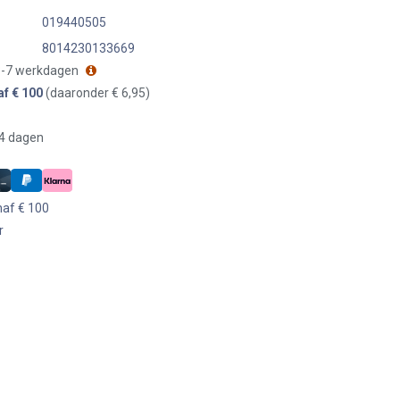
019440505
8014230133669
 3-7 werkdagen
af € 100
(daaronder € 6,95)
14 dagen
naf € 100
r