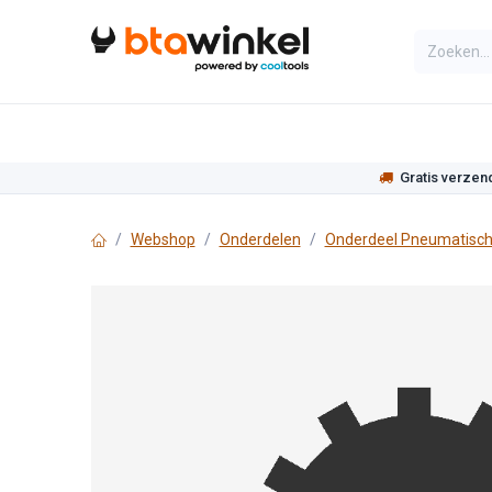
Overslaan naar inhoud
Categorieën
Assortiment
Actie
Gratis verzen
Webshop
Onderdelen
Onderdeel Pneumatisch