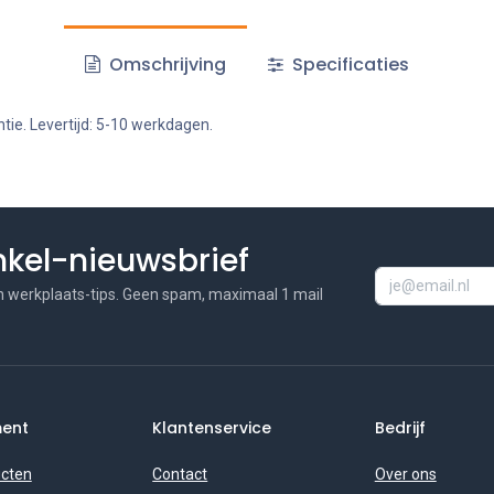
Omschrijving
Specificaties
tie. Levertijd: 5-10 werkdagen.
inkel-nieuwsbrief
n werkplaats-tips. Geen spam, maximaal 1 mail
ment
Klantenservice
Bedrijf
ucten
Contact
Over ons