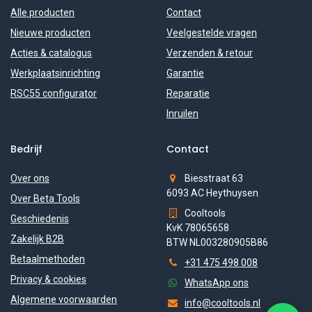
Alle producten
Contact
Nieuwe producten
Veelgestelde vragen
Acties & catalogus
Verzenden & retour
Werkplaatsinrichting
Garantie
RSC55 configurator
Reparatie
Inruilen
Bedrijf
Contact
Over ons
Biesstraat 63
6093 AC Heythuysen
Over Beta Tools
Cooltools
Geschiedenis
KvK 78065658
Zakelijk B2B
BTW NL003280905B86
Betaalmethoden
+31 475 498 008
Privacy & cookies
WhatsApp ons
Algemene voorwaarden
info@cooltools.nl