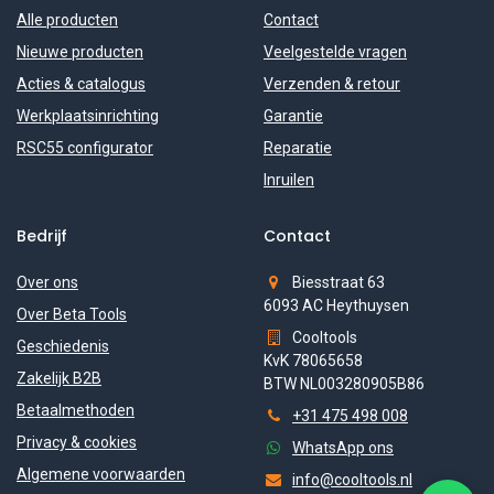
Alle producten
Contact
Nieuwe producten
Veelgestelde vragen
Acties & catalogus
Verzenden & retour
Werkplaatsinrichting
Garantie
RSC55 configurator
Reparatie
Inruilen
Bedrijf
Contact
Over ons
Biesstraat 63
6093 AC Heythuysen
Over Beta Tools
Cooltools
Geschiedenis
KvK 78065658
Zakelijk B2B
BTW NL003280905B86
Betaalmethoden
+31 475 498 008
Privacy & cookies
WhatsApp ons
Algemene voorwaarden
info@cooltools.nl