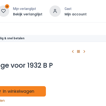
0
Mijn verlanglijst
Gast
Bekijk verlanglijst
Mijn account
len
lig & snel betalen
e voor 1932 B P
In winkelwagen
len