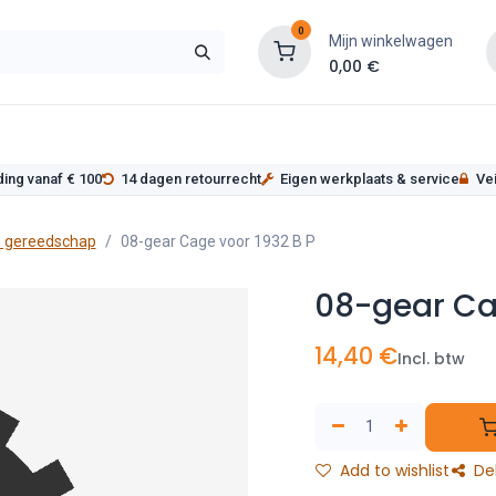
0
Mijn winkelwagen
0,00
€
s
Werkplaatsinrichting
Service
Onderde
ding vanaf € 100
14 dagen retourrecht
Eigen werkplaats & service
Vei
 gereedschap
08-gear Cage voor 1932 B P
08-gear Cag
14,40
€
Incl. btw
Add to wishlist
De