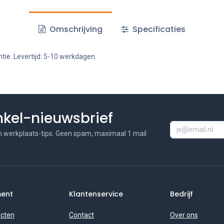
Omschrijving
Specificaties
tie. Levertijd: 5-10 werkdagen.
inkel-nieuwsbrief
n werkplaats-tips. Geen spam, maximaal 1 mail
ment
Klantenservice
Bedrijf
ucten
Contact
Over ons