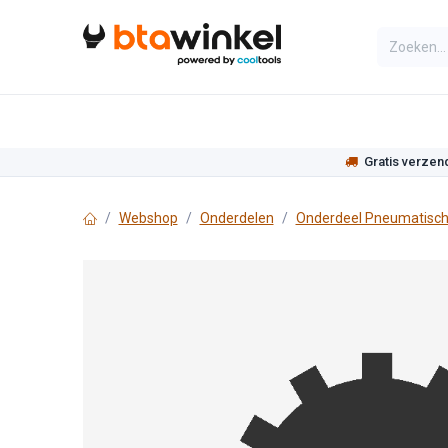
Overslaan naar inhoud
Categorieën
Assortiment
Actie
Gratis verzen
Webshop
Onderdelen
Onderdeel Pneumatisch