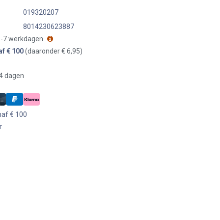
019320207
8014230623887
 3-7 werkdagen
af € 100
(daaronder € 6,95)
14 dagen
naf € 100
r