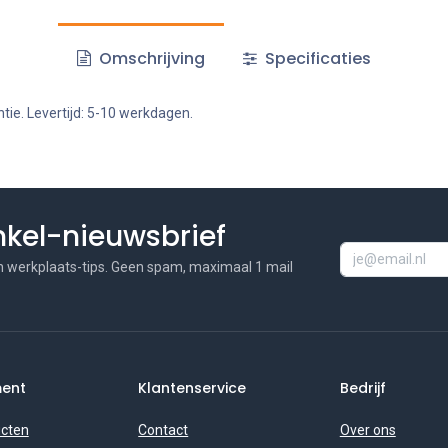
Omschrijving
Specificaties
tie. Levertijd: 5-10 werkdagen.
inkel-nieuwsbrief
n werkplaats-tips. Geen spam, maximaal 1 mail
ment
Klantenservice
Bedrijf
ucten
Contact
Over ons