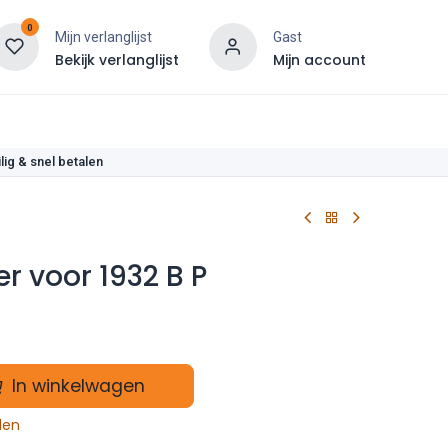
0
Mijn verlanglijst
Gast
Bekijk verlanglijst
Mijn account
len
lig & snel betalen
r voor 1932 B P
In winkelwagen
len