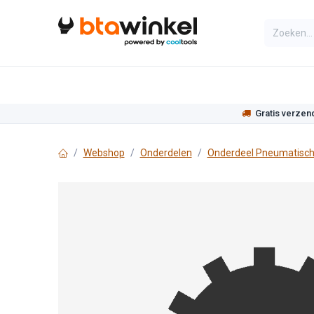
Overslaan naar inhoud
Categorieën
Assortiment
Actie
Gratis verzen
Webshop
Onderdelen
Onderdeel Pneumatisch