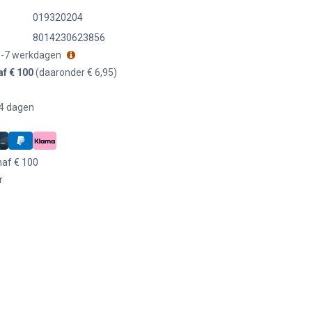
019320204
8014230623856
 3-7 werkdagen
af € 100
(daaronder € 6,95)
14 dagen
naf € 100
r