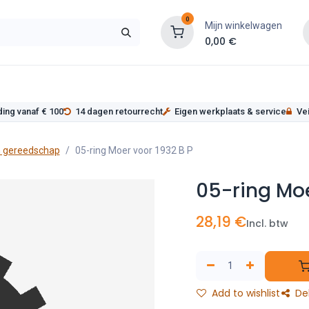
0
Mijn winkelwagen
0,00
€
s
Werkplaatsinrichting
Service
Onderde
ding vanaf € 100
14 dagen retourrecht
Eigen werkplaats & service
Vei
 gereedschap
05-ring Moer voor 1932 B P
05-ring Moe
28,19
€
Incl. btw
Add to wishlist
De