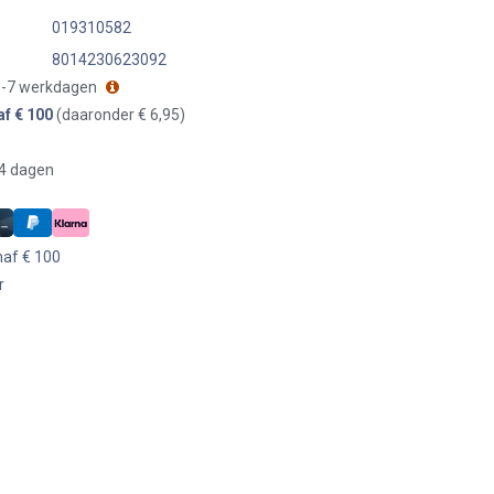
019310582
8014230623092
 3-7 werkdagen
af € 100
(daaronder € 6,95)
14 dagen
naf € 100
r