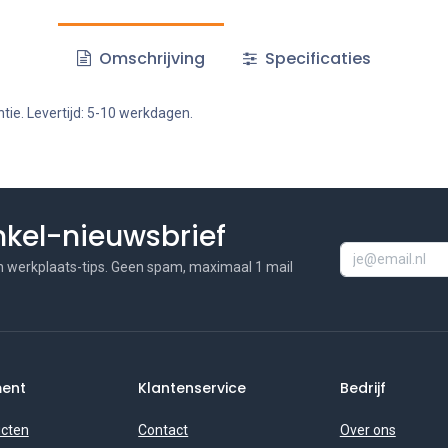
Omschrijving
Specificaties
tie. Levertijd: 5-10 werkdagen.
inkel-nieuwsbrief
n werkplaats-tips. Geen spam, maximaal 1 mail
ment
Klantenservice
Bedrijf
ucten
Contact
Over ons