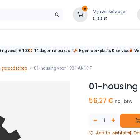
0
Mijn winkelwagen
0,00
€
s
Werkplaatsinrichting
Service
Onderde
ding vanaf € 100
14 dagen retourrecht
Eigen werkplaats & service
Vei
 gereedschap
01-housing voor 1931 AN10 P
01-housing 
56,27
€
Incl. btw
Add to wishlist
De