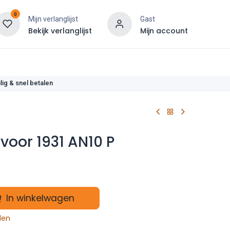
0
Mijn verlanglijst
Gast
Bekijk verlanglijst
Mijn account
len
lig & snel betalen
voor 1931 AN10 P
In winkelwagen
len