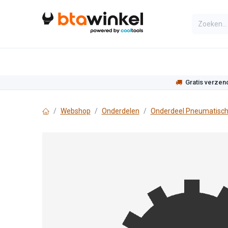
Overslaan naar inhoud
Categorieën
Assortiment
Actie
Gratis verzen
Webshop
Onderdelen
Onderdeel Pneumatisch