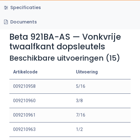
Specificaties
Documents
Beta 921BA-AS — Vonkvrije
twaalfkant dopsleutels
Beschikbare uitvoeringen (15)
Artikelcode
Uitvoering
009210958
5/16
009210960
3/8
009210961
7/16
009210963
1/2