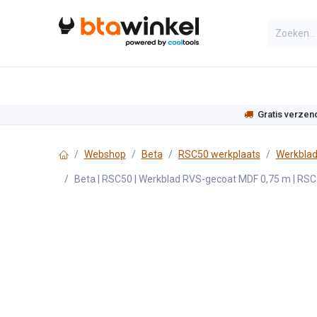
Overslaan naar inhoud
Categorieën
Assortiment
Actie
Gratis verzen
Webshop
Beta
RSC50 werkplaats
Werkblad
Beta | RSC50 | Werkblad RVS-gecoat MDF 0,75 m | RS