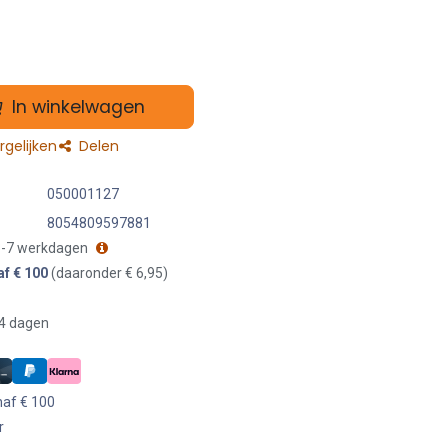
In winkelwagen
gelijken
Delen
050001127
8054809597881
 3-7 werkdagen
af € 100
(daaronder € 6,95)
14 dagen
naf € 100
r