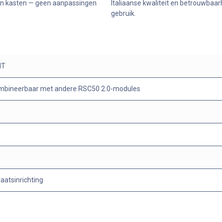
en kasten — geen aanpassingen
Italiaanse kwaliteit en betrouwbaar
gebruik.
MT
ombineerbaar met andere RSC50 2.0-modules
aatsinrichting