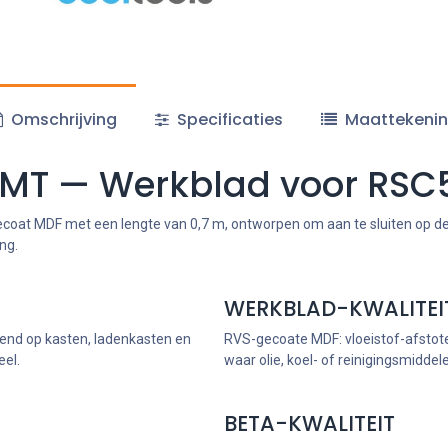
Omschrijving
Specificaties
Maattekeni
7MT — Werkblad voor RSC5
coat MDF met een lengte van 0,7 m, ontworpen om aan te sluiten op d
ng.
WERKBLAD-KWALITEI
end op kasten, ladenkasten en
RVS-gecoate MDF: vloeistof-afstot
eel.
waar olie, koel- of reinigingsmidde
BETA-KWALITEIT