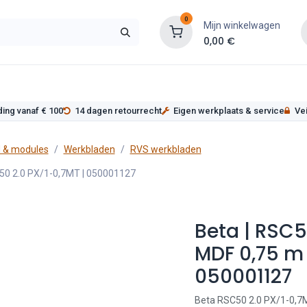
0
Mijn winkelwagen
0,00
€
s
Werkplaatsinrichting
Service
Onderde
ding vanaf € 100
14 dagen retourrecht
Eigen werkplaats & service
Vei
 & modules
Werkbladen
RVS werkbladen
C50 2.0 PX/1-0,7MT | 050001127
Beta | RSC
MDF 0,75 m 
050001127
Beta RSC50 2.0 PX/1-0,7M