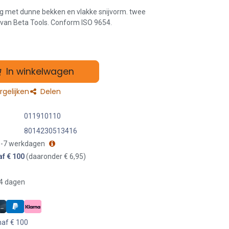
g met dunne bekken en vlakke snijvorm. twee
an Beta Tools. Conform ISO 9654.
In winkelwagen
gelijken
Delen
011910110
8014230513416
 3-7 werkdagen
af € 100
(daaronder € 6,95)
14 dagen
naf € 100