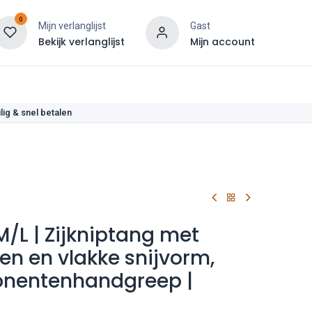
0
Mijn verlanglijst
Gast
Bekijk verlanglijst
Mijn account
len
lig & snel betalen
M/L | Zijkniptang met
n en vlakke snijvorm,
nentenhandgreep |