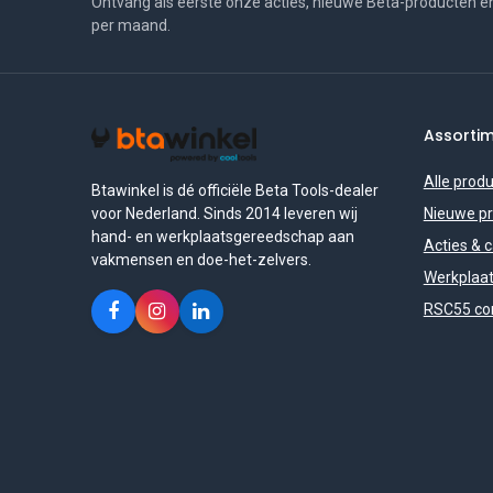
Ontvang als eerste onze acties, nieuwe Beta-producten e
per maand.
Assorti
Alle prod
Btawinkel is dé officiële Beta Tools-dealer
voor Nederland. Sinds 2014 leveren wij
Nieuwe p
hand- en werkplaatsgereedschap aan
Acties & 
vakmensen en doe-het-zelvers.
Werkplaat
RSC55 con