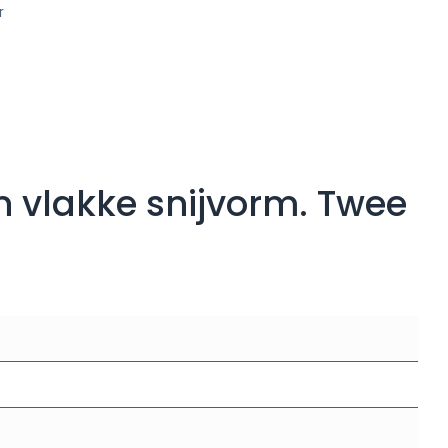
r
s
n vlakke snijvorm. Twee