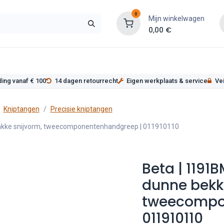
0
Mijn winkelwagen
0,00
€
s
Werkplaatsinrichting
Service
Onderde
ding vanaf € 100
14 dagen retourrecht
Eigen werkplaats & service
Vei
Kniptangen
Precisie kniptangen
vlakke snijvorm, tweecomponentenhandgreep | 011910110
Beta | 1191B
dunne bekke
tweecompo
011910110