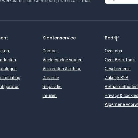
n werkplaats-tips. Geen spam, maximaal 1 mail
ment
Klantenservice
Bedrijf
ucten
Contact
Over ons
roducten
Veelgestelde vragen
Over Beta Tools
catalogus
Verzenden & retour
Geschiedenis
sinrichting
Garantie
Zakelijk B2B
figurator
Reparatie
Betaalmethoden
Inruilen
Privacy & cookie
Algemene voorw