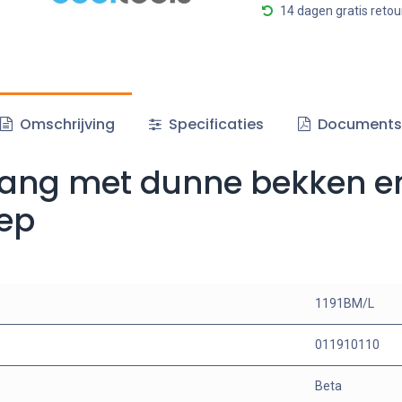
14 dagen gratis retou
Omschrijving
Specificaties
Document
ptang met dunne bekken e
ep
1191BM/L
011910110
Beta