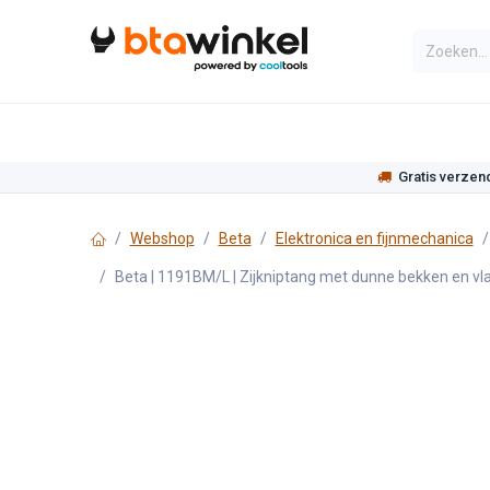
Overslaan naar inhoud
Categorieën
Assortiment
Actie
Gratis verzen
Webshop
Beta
Elektronica en fijnmechanica
Beta | 1191BM/L | Zijkniptang met dunne bekken en 