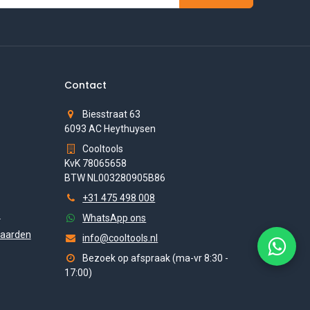
Contact
Biesstraat 63
6093 AC Heythuysen
Cooltools
KvK 78065658
BTW NL003280905B86
+31 475 498 008
s
WhatsApp ons
aarden
info@cooltools.nl
Bezoek op afspraak (ma-vr 8:30 -
17:00)