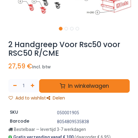
2 Handgreep Voor Rsc50 voor
RSC50 R/CME
27,59
€
Incl. btw
In winkelwagen
Add to wishlist
Delen
SKU
050001905
Barcode
8054809535838
Bestelbaar — levertijd 3-7 werkdagen
Gratis verzending vanaf € 100
(daaronder € 6,95)