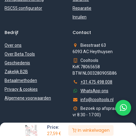
RSC55 configurator
Reparatie
Inruilen
Bedrijf
Contact
Over ons
Biesstraat 63
6093 AC Heythuysen
Over Beta Tools
Cooltools
Geschiedenis
KvK 78065658
Zakelijk B2B
BTW NL003280905B86
Betaalmethoden
+31 475 498 008
Privacy & cookies
WhatsApp ons
Algemene voorwaarden
info@cooltools.nl
Bezoek op afspraak (ma-
vr 8:30 - 17:00)
Price:
In winkelwagen
27,59
€