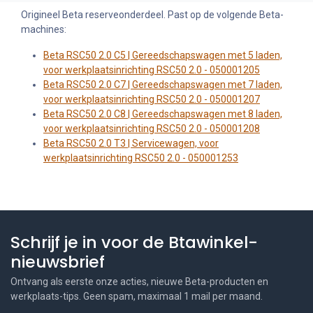
Origineel Beta reserveonderdeel. Past op de volgende Beta-
machines:
Beta RSC50 2.0 C5 | Gereedschapswagen met 5 laden,
voor werkplaatsinrichting RSC50 2.0 - 050001205
Beta RSC50 2.0 C7 | Gereedschapswagen met 7 laden,
voor werkplaatsinrichting RSC50 2.0 - 050001207
Beta RSC50 2.0 C8 | Gereedschapswagen met 8 laden,
voor werkplaatsinrichting RSC50 2.0 - 050001208
Beta RSC50 2.0 T3 | Servicewagen, voor
werkplaatsinrichting RSC50 2.0 - 050001253
Schrijf je in voor de Btawinkel-
nieuwsbrief
Ontvang als eerste onze acties, nieuwe Beta-producten en
werkplaats-tips. Geen spam, maximaal 1 mail per maand.