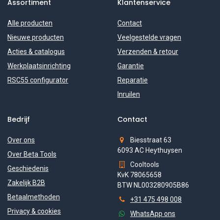
Assortiment
Klantenservice
Alle producten
Contact
Nieuwe producten
Veelgestelde vragen
Acties & catalogus
Verzenden & retour
Werkplaatsinrichting
Garantie
RSC55 configurator
Reparatie
Inruilen
Bedrijf
Contact
Over ons
Biesstraat 63
6093 AC Heythuysen
Over Beta Tools
Cooltools
Geschiedenis
KvK 78065658
Zakelijk B2B
BTW NL003280905B86
Betaalmethoden
+31 475 498 008
Privacy & cookies
WhatsApp ons