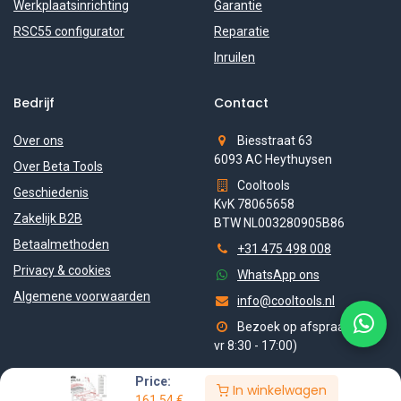
Werkplaatsinrichting
Garantie
RSC55 configurator
Reparatie
Inruilen
Bedrijf
Contact
Over ons
Biesstraat 63
6093 AC Heythuysen
Over Beta Tools
Cooltools
Geschiedenis
KvK 78065658
Zakelijk B2B
BTW NL003280905B86
Betaalmethoden
+31 475 498 008
Privacy & cookies
WhatsApp ons
Algemene voorwaarden
info@cooltools.nl
Bezoek op afspraak (ma-
vr 8:30 - 17:00)
Price:
In winkelwagen
161,54
€