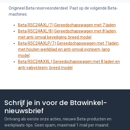
Origineel Beta reserveonderdeel. Past op de volgende Beta-
machines:
Beta RSC24AXL/7 | Gereedschapswagen met 7 laden
Beta RSC24AXL/8 | Gereedschapswagen met 8 laden,
met anti-omval beveiliging, breed model
Beta RSC24AXLP/7 | Gereedschapswagen met 7 laden,
met houten werkblad en anti-omval systeem, lang
model
Beta RSC24AXXL | Gereedschapswagen met 8 laden en
anti-valsysteem, breed model
Schrijf je in voor de Btawinkel-
nieuwsbrief
Ontvang als eerste onze acties, nieuwe Beta-producten en
werkplaats-tips. Geen spam, maximaal 1 mail per maand.