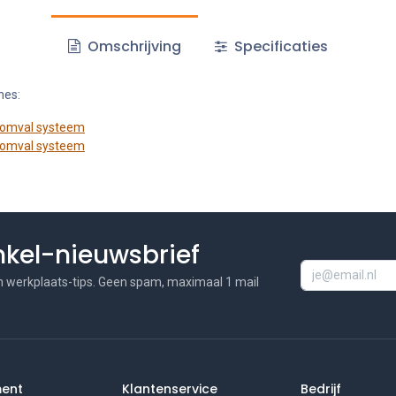
Omschrijving
Specificaties
nes:
-omval systeem
-omval systeem
inkel-nieuwsbrief
n werkplaats-tips. Geen spam, maximaal 1 mail
ment
Klantenservice
Bedrijf