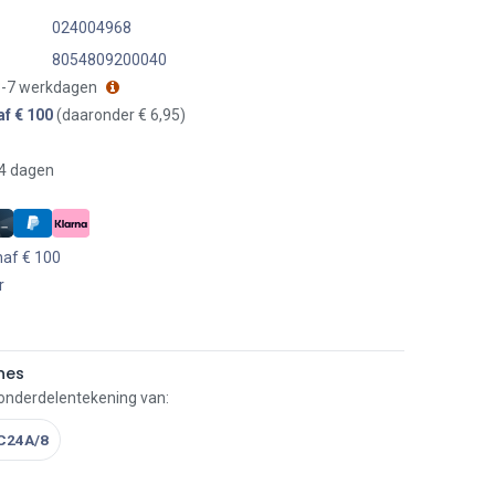
024004968
8054809200040
 3-7 werkdagen
af € 100
(daaronder € 6,95)
14 dagen
naf € 100
r
nes
 onderdelentekening van:
C24A/8