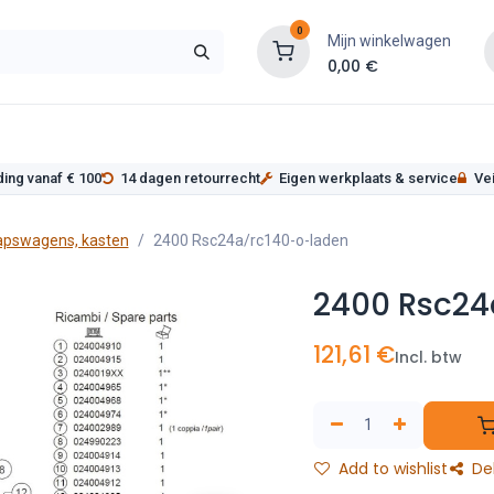
0
Mijn winkelwagen
0,00
€
s
Werkplaatsinrichting
Service
Onderde
ding vanaf € 100
14 dagen retourrecht
Eigen werkplaats & service
Vei
apswagens, kasten
2400 Rsc24a/rc140-o-laden
2400 Rsc24
121,61
€
Incl. btw
Add to wishlist
De