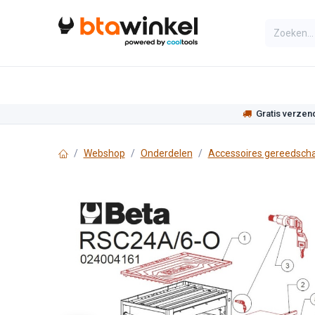
Overslaan naar inhoud
Categorieën
Assortiment
Actie
Gratis verzen
Webshop
Onderdelen
Accessoires gereedsch