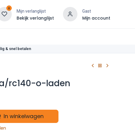
0
Mijn verlanglijst
Gast
Bekijk verlanglijst
Mijn account
len
lig & snel betalen
a/rc140-o-laden
In winkelwagen
len