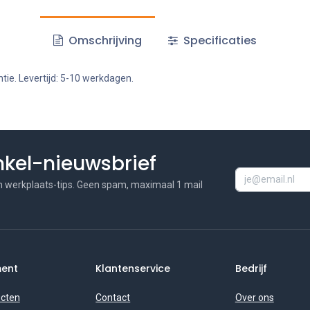
Omschrijving
Specificaties
tie. Levertijd: 5-10 werkdagen.
inkel-nieuwsbrief
n werkplaats-tips. Geen spam, maximaal 1 mail
ment
Klantenservice
Bedrijf
ucten
Contact
Over ons