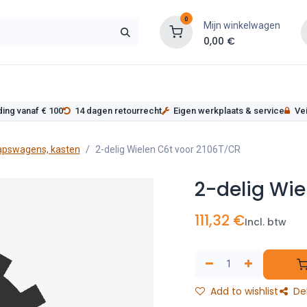
0
Mijn winkelwagen
0,00
€
s
Werkplaatsinrichting
Service
Onderde
ding vanaf € 100
14 dagen retourrecht
Eigen werkplaats & service
Vei
apswagens, kasten
2-delig Wielen C6t voor 2106T/CR
2-delig Wie
111,32
€
Incl. btw
Add to wishlist
De