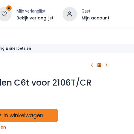
0
Mijn verlanglijst
Gast
Bekijk verlanglijst
Mijn account
len
lig & snel betalen
len C6t voor 2106T/CR
In winkelwagen
len