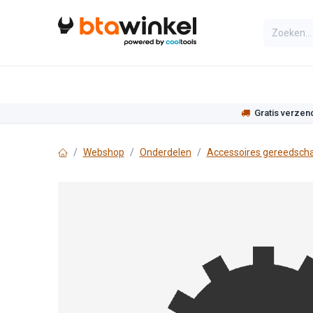
Overslaan naar inhoud
Categorieën
Assortiment
Actie
Gratis verzen
Webshop
Onderdelen
Accessoires gereedsch