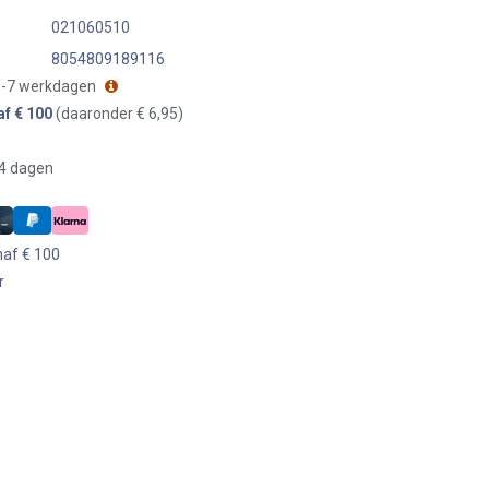
021060510
8054809189116
 3-7 werkdagen
af € 100
(daaronder € 6,95)
14 dagen
naf € 100
r