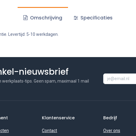
Omschrijving
Specificaties
tie. Levertijd: 5-10 werkdagen.
inkel-nieuwsbrief
n werkplaats-tips. Geen spam, maximaal 1 mail
ment
Klantenservice
Bedrijf
ucten
Contact
Over ons