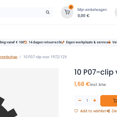
0
Mijn winkelwagen
0,00
€
s
Werkplaatsinrichting
Service
Onderde
ding vanaf € 100
14 dagen retourrecht
Eigen werkplaats & service
Vei
ereedschap
10 P07-clip voor 1972/12V
10 P07-clip
1,68
€
Incl. btw
Add to wishlist
De