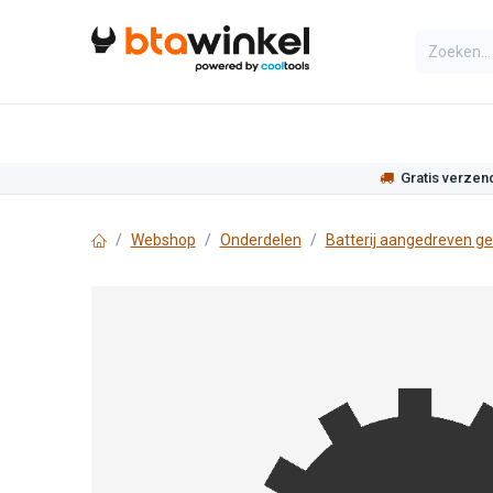
Overslaan naar inhoud
Categorieën
Assortiment
Actie
Gratis verzen
Webshop
Onderdelen
Batterij aangedreven g