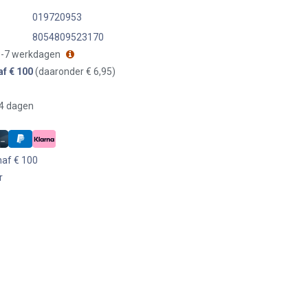
019720953
8054809523170
 3-7 werkdagen
af € 100
(daaronder € 6,95)
14 dagen
naf € 100
r