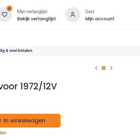
0
Mijn verlanglijst
Gast
Bekijk verlanglijst
Mijn account
len
lig & snel betalen
 voor 1972/12V
In winkelwagen
len