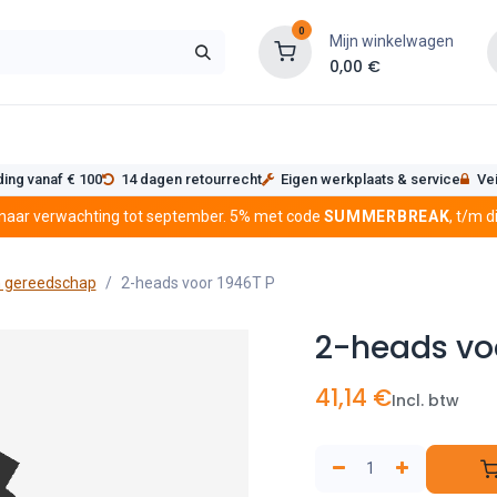
0
Mijn winkelwagen
0,00
€
s
Werkplaatsinrichting
Service
Onderde
ding vanaf € 100
14 dagen retourrecht
Eigen werkplaats & service
Vei
 naar verwachting tot september. 5% met code
SUMMERBREAK
, t/m 
 gereedschap
2-heads voor 1946T P
2-heads vo
41,14
€
Incl. btw