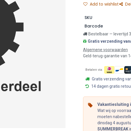
Add to wishlist
De
SKU
Barcode
Bestelbaar — levertijd
Gratis verzending van
Algemene voorwaarden
Geld-terug-garantie van 
Betalen via:
Gratis verzending va
14 dagen gratis retou
Vakantiesluiting in
Wat wij op voorra
moeten nabestelle
dinsdag 4 augustus
SUMMERBREAK
i