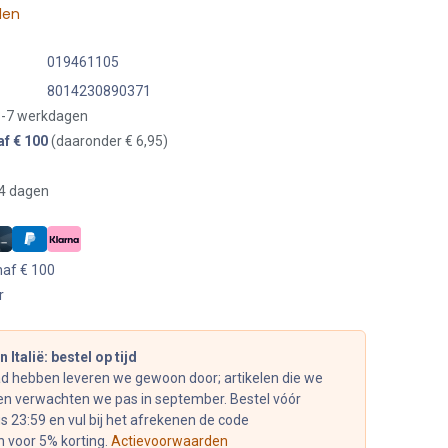
len
019461105
8014230890371
 3-7 werkdagen
af € 100
(daaronder € 6,95)
14 dagen
naf € 100
r
 Italië: bestel op tijd
ad hebben leveren we gewoon door; artikelen die we
n verwachten we pas in september. Bestel vóór
 23:59 en vul bij het afrekenen de code
n voor 5% korting.
Actievoorwaarden