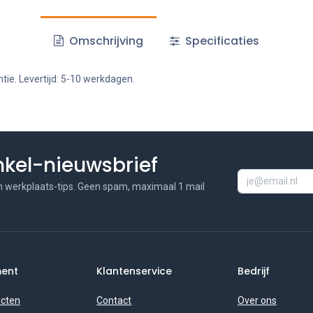
Omschrijving
Specificaties
tie. Levertijd: 5-10 werkdagen.
inkel-nieuwsbrief
n werkplaats-tips. Geen spam, maximaal 1 mail
ment
Klantenservice
Bedrijf
ucten
Contact
Over ons