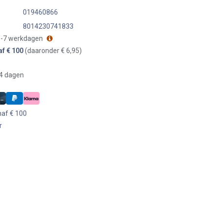
019460866
8014230741833
 3-7 werkdagen
af € 100
(daaronder € 6,95)
14 dagen
naf € 100
r