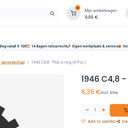
0
Mijn winkelwagen
0,00
€
s
Werkplaatsinrichting
Service
Onderde
ding vanaf € 100
14 dagen retourrecht
Eigen werkplaats & service
Vei
 gereedschap
1946 C4,8 - P66-o-ring (4 Pcs.)
1946 C4,8 -
6,35
€
Incl. btw
Add to wishlist
De