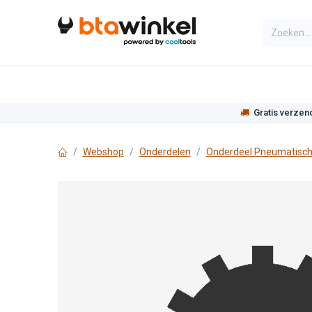
Overslaan naar inhoud
Categorieën
Assortiment
Actie
Gratis verzen
Webshop
Onderdelen
Onderdeel Pneumatisch