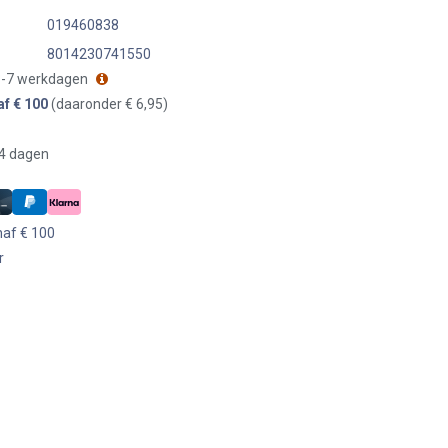
019460838
8014230741550
 3-7 werkdagen
af € 100
(daaronder € 6,95)
14 dagen
naf € 100
r