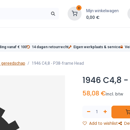
0
Mijn winkelwagen
0,00
€
s
Werkplaatsinrichting
Service
Onderde
ding vanaf € 100
14 dagen retourrecht
Eigen werkplaats & service
Vei
 gereedschap
1946 C4,8 - P38-frame Head
1946 C4,8 
58,08
€
Incl. btw
Add to wishlist
De