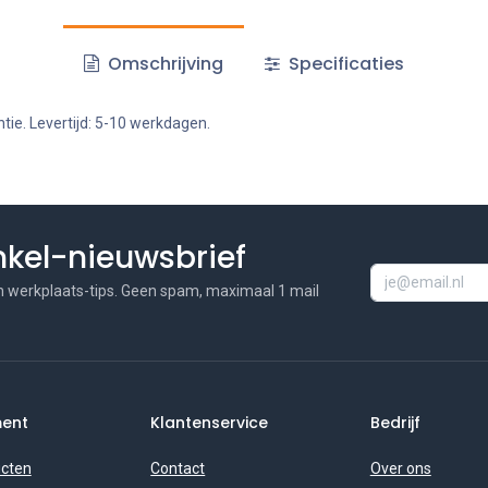
Omschrijving
Specificaties
tie. Levertijd: 5-10 werkdagen.
inkel-nieuwsbrief
n werkplaats-tips. Geen spam, maximaal 1 mail
ment
Klantenservice
Bedrijf
ucten
Contact
Over ons