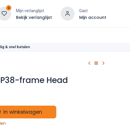
0
Mijn verlanglijst
Gast
Bekijk verlanglijst
Mijn account
len
lig & snel betalen
- P38-frame Head
In winkelwagen
len