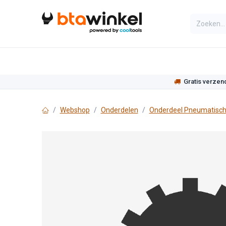
Overslaan naar inhoud
Categorieën
Assortiment
Actie
Gratis verzen
Webshop
Onderdelen
Onderdeel Pneumatisch