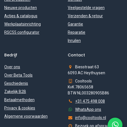
Nieuwe producten
Veelgestelde vragen
Acties & catalogus
Verzenden & retour
Werkplaatsinrichting
Garantie
RSC55 configurator
Reparatie
Inruilen
Bedrijf
Contact
Over ons
Biesstraat 63
6093 AC Heythuysen
Over Beta Tools
Cooltools
Geschiedenis
KvK 78065658
Zakelijk B2B
BTW NL003280905B86
Betaalmethoden
+31 475 498 008
Privacy & cookies
WhatsApp ons
Algemene voorwaarden
info@cooltools.nl
Bezoek op afspraak (ma-