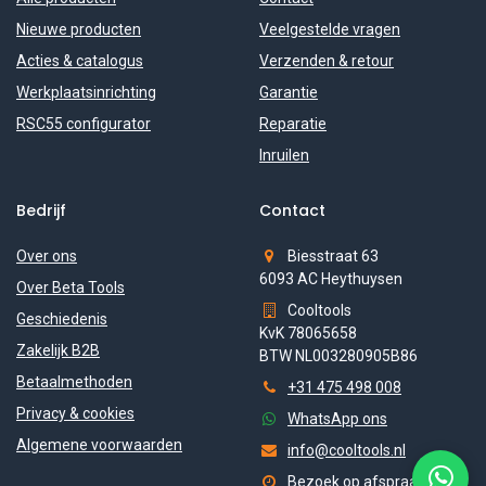
Nieuwe producten
Veelgestelde vragen
Acties & catalogus
Verzenden & retour
Werkplaatsinrichting
Garantie
RSC55 configurator
Reparatie
Inruilen
Bedrijf
Contact
Over ons
Biesstraat 63
6093 AC Heythuysen
Over Beta Tools
Cooltools
Geschiedenis
KvK 78065658
Zakelijk B2B
BTW NL003280905B86
Betaalmethoden
+31 475 498 008
Privacy & cookies
WhatsApp ons
Algemene voorwaarden
info@cooltools.nl
Bezoek op afspraak (ma-