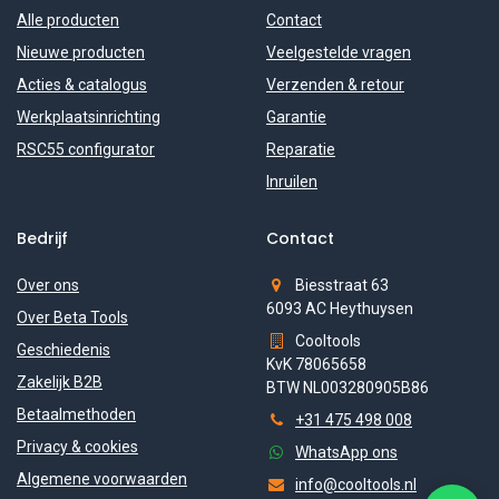
Alle producten
Contact
Nieuwe producten
Veelgestelde vragen
Acties & catalogus
Verzenden & retour
Werkplaatsinrichting
Garantie
RSC55 configurator
Reparatie
Inruilen
Bedrijf
Contact
Over ons
Biesstraat 63
6093 AC Heythuysen
Over Beta Tools
Cooltools
Geschiedenis
KvK 78065658
Zakelijk B2B
BTW NL003280905B86
Betaalmethoden
+31 475 498 008
Privacy & cookies
WhatsApp ons
Algemene voorwaarden
info@cooltools.nl