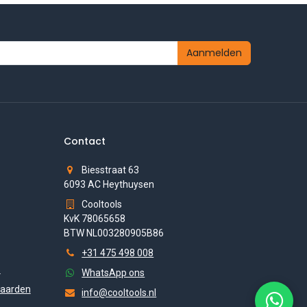
Aanmelden
Contact
Biesstraat 63
6093 AC Heythuysen
Cooltools
KvK 78065658
BTW NL003280905B86
+31 475 498 008
s
WhatsApp ons
aarden
info@cooltools.nl