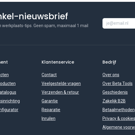
inkel-nieuwsbrief
n werkplaats-tips. Geen spam, maximaal 1 mail
ment
Klantenservice
Bedrijf
ucten
Contact
Over ons
roducten
Veelgestelde vragen
Over Beta Tools
catalogus
Verzenden & retour
Geschiedenis
sinrichting
Garantie
Zakelijk B2B
figurator
Reparatie
Betaalmethoden
Inruilen
Privacy & cookie
Algemene voorw