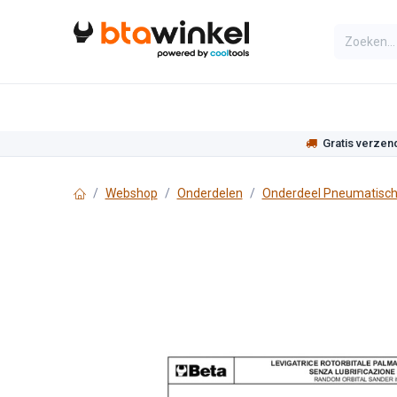
Overslaan naar inhoud
Categorieën
Assortiment
Actie
Gratis verzen
Webshop
Onderdelen
Onderdeel Pneumatisch