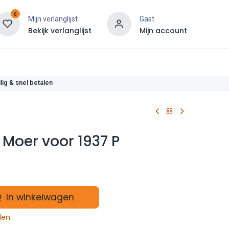
0
Mijn verlanglijst
Gast
Bekijk verlanglijst
Mijn account
len
lig & snel betalen
 Moer voor 1937 P
In winkelwagen
len