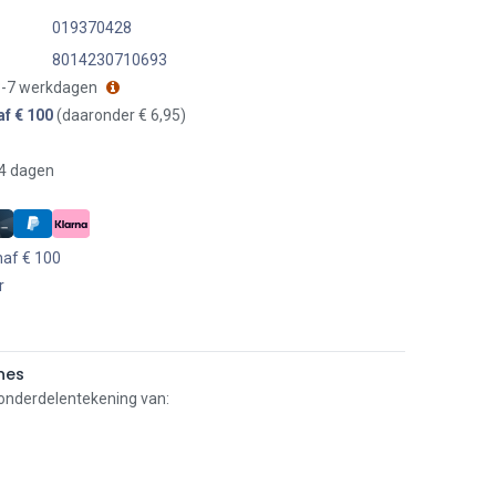
019370428
8014230710693
 3-7 werkdagen
af € 100
(daaronder € 6,95)
14 dagen
naf € 100
r
nes
 onderdelentekening van: