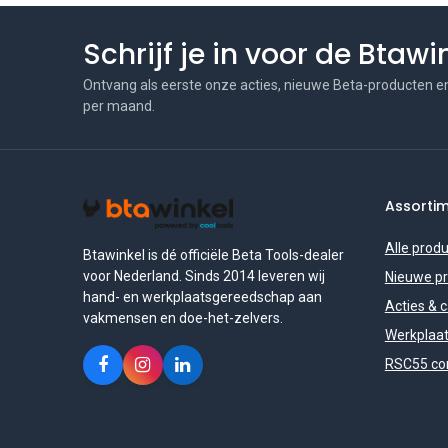
Schrijf je in voor de Btaw
Ontvang als eerste onze acties, nieuwe Beta-producten e
per maand.
Assorti
Alle prod
Btawinkel is dé officiële Beta Tools-dealer
voor Nederland. Sinds 2014 leveren wij
Nieuwe p
hand- en werkplaatsgereedschap aan
Acties & 
vakmensen en doe-het-zelvers.
Werkplaat
RSC55 con