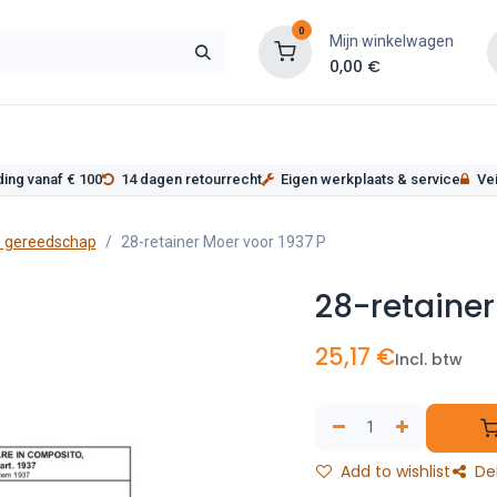
0
Mijn winkelwagen
0,00
€
s
Werkplaatsinrichting
Service
Onderde
ding vanaf € 100
14 dagen retourrecht
Eigen werkplaats & service
Vei
 gereedschap
28-retainer Moer voor 1937 P
28-retainer
25,17
€
Incl. btw
Add to wishlist
De