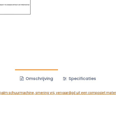
Omschrijving
Specificaties
dpalm schuurmachine, smering vrij, vervaardigd uit een composiet mate