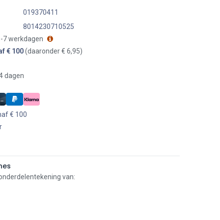
019370411
8014230710525
 3-7 werkdagen
af € 100
(daaronder € 6,95)
14 dagen
naf € 100
r
nes
 onderdelentekening van: