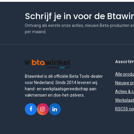
Schrijf je in voor de Btaw
Ontvang als eerste onze acties, nieuwe Beta-producten e
per maand.
Assorti
Alle prod
Btawinkel is dé officiële Beta Tools-dealer
voor Nederland. Sinds 2014 leveren wij
Nieuwe p
hand- en werkplaatsgereedschap aan
Acties & 
vakmensen en doe-het-zelvers.
Werkplaat
RSC55 con