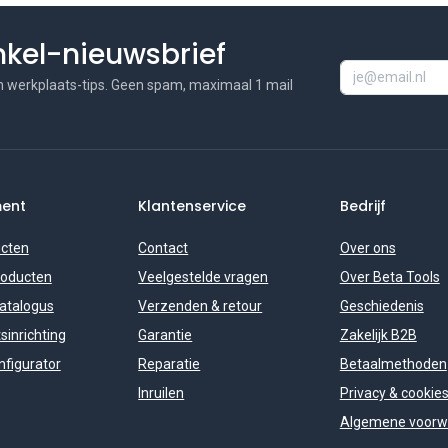
inkel-nieuwsbrief
n werkplaats-tips. Geen spam, maximaal 1 mail
ment
Klantenservice
Bedrijf
ucten
Contact
Over ons
roducten
Veelgestelde vragen
Over Beta Tools
catalogus
Verzenden & retour
Geschiedenis
sinrichting
Garantie
Zakelijk B2B
figurator
Reparatie
Betaalmethoden
Inruilen
Privacy & cookie
Algemene voorw