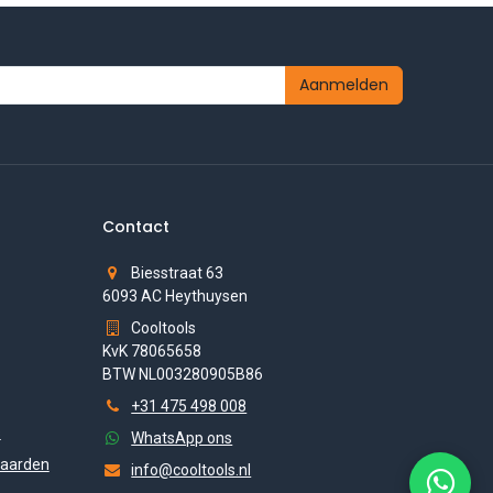
Aanmelden
Contact
Biesstraat 63
6093 AC Heythuysen
Cooltools
KvK 78065658
BTW NL003280905B86
+31 475 498 008
s
WhatsApp ons
aarden
info@cooltools.nl