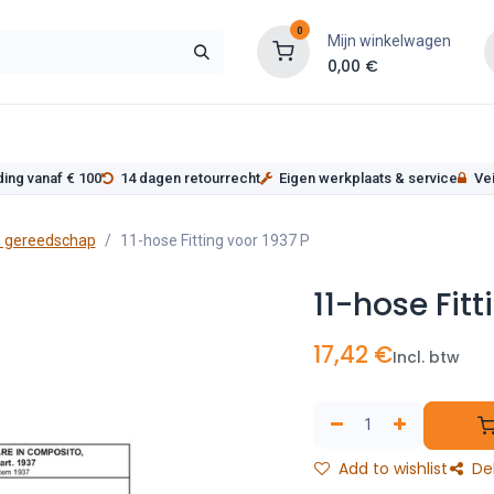
0
Mijn winkelwagen
0,00
€
s
Werkplaatsinrichting
Service
Onderde
ding vanaf € 100
14 dagen retourrecht
Eigen werkplaats & service
Vei
 gereedschap
11-hose Fitting voor 1937 P
11-hose Fitt
17,42
€
Incl. btw
Add to wishlist
De