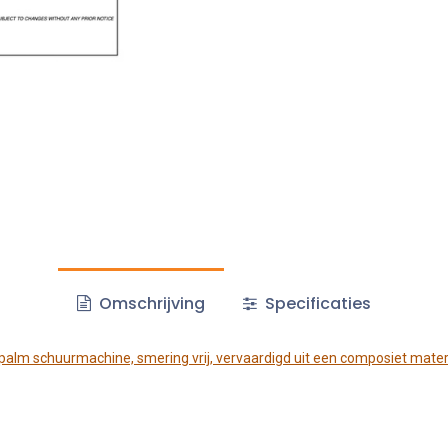
Omschrijving
Specificaties
dpalm schuurmachine, smering vrij, vervaardigd uit een composiet mate