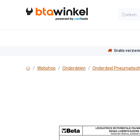
Overslaan naar inhoud
Categorieën
Assortiment
Actie
Gratis verzen
Webshop
Onderdelen
Onderdeel Pneumatisch