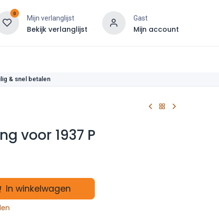
0
Mijn verlanglijst
Gast
Bekijk verlanglijst
Mijn account
len
lig & snel betalen
ing voor 1937 P
In winkelwagen
len