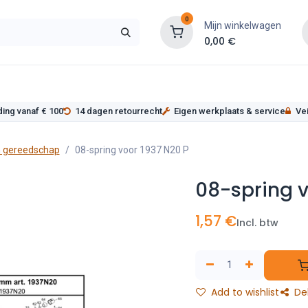
0
Mijn winkelwagen
0,00
€
s
Werkplaatsinrichting
Service
Onderde
ding vanaf € 100
14 dagen retourrecht
Eigen werkplaats & service
Vei
 gereedschap
08-spring voor 1937 N20 P
08-spring v
1,57
€
Incl. btw
Add to wishlist
De