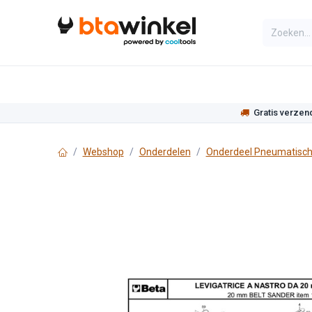
Overslaan naar inhoud
Categorieën
Assortiment
Actie
Gratis verzen
Webshop
Onderdelen
Onderdeel Pneumatisch