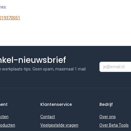
nes:
 019370051
inkel-nieuwsbrief
n werkplaats-tips. Geen spam, maximaal 1 mail
ment
Klantenservice
Bedrijf
ucten
Contact
Over ons
roducten
Veelgestelde vragen
Over Beta Tools