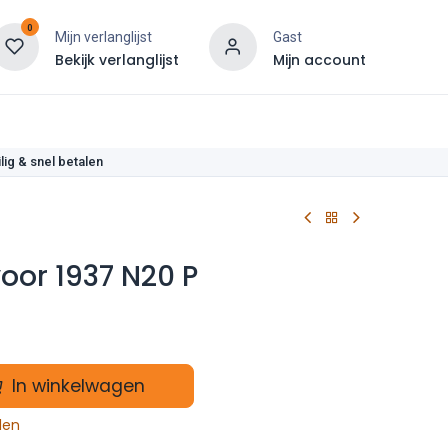
0
Mijn verlanglijst
Gast
Bekijk verlanglijst
Mijn account
len
lig & snel betalen
oor 1937 N20 P
In winkelwagen
len