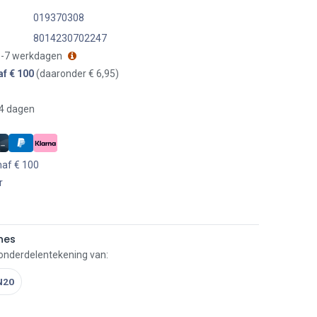
019370308
8014230702247
 3-7 werkdagen
af € 100
(daaronder € 6,95)
14 dagen
naf € 100
r
nes
 onderdelentekening van:
N20