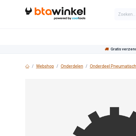
Overslaan naar inhoud
Categorieën
Assortiment
Actie
Gratis verzen
Webshop
Onderdelen
Onderdeel Pneumatisch