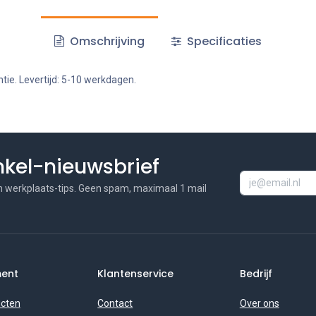
Omschrijving
Specificaties
tie. Levertijd: 5-10 werkdagen.
inkel-nieuwsbrief
n werkplaats-tips. Geen spam, maximaal 1 mail
ment
Klantenservice
Bedrijf
ucten
Contact
Over ons