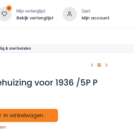
0
Mijn verlanglijst
Gast
Bekijk verlanglijst
Mijn account
len
lig & snel betalen
huizing voor 1936 /5P P
In winkelwagen
len