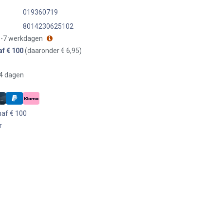
019360719
8014230625102
 3-7 werkdagen
af € 100
(daaronder € 6,95)
14 dagen
naf € 100
r