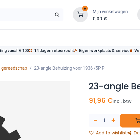
0
Mijn winkelwagen
0,00
€
s
Werkplaatsinrichting
Service
Onderde
ding vanaf € 100
14 dagen retourrecht
Eigen werkplaats & service
Vei
 gereedschap
23-angle Behuizing voor 1936 /5P P
23-angle Be
91,96
€
Incl. btw
Add to wishlist
De