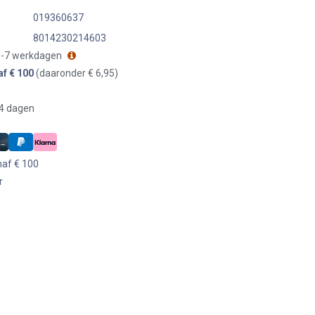
019360637
8014230214603
 3-7 werkdagen
af € 100
(daaronder € 6,95)
14 dagen
naf € 100
r