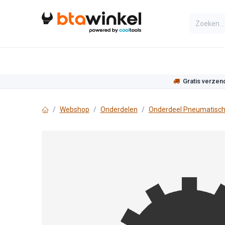
Overslaan naar inhoud
Categorieën
Assortiment
Actie
Gratis verzen
Webshop
Onderdelen
Onderdeel Pneumatisch