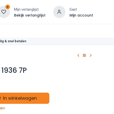
0
Mijn verlanglijst
Gast
Bekijk verlanglijst
Mijn account
len
lig & snel betalen
 1936 7P
In winkelwagen
len