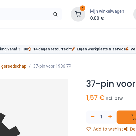
0
Mijn winkelwagen
0,00
€
s
Werkplaatsinrichting
Service
Onderde
ding vanaf € 100
14 dagen retourrecht
Eigen werkplaats & service
Vei
 gereedschap
37-pin voor 1936 7P
37-pin voor
1,57
€
Incl. btw
Add to wishlist
De