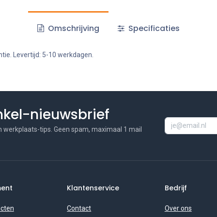
Omschrijving
Specificaties
tie. Levertijd: 5-10 werkdagen.
inkel-nieuwsbrief
n werkplaats-tips. Geen spam, maximaal 1 mail
ment
Klantenservice
Bedrijf
ucten
Contact
Over ons