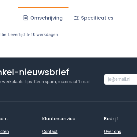
Omschrijving
Specificaties
tie. Levertijd: 5-10 werkdagen.
inkel-nieuwsbrief
n werkplaats-tips. Geen spam, maximaal 1 mail
ment
Klantenservice
Bedrijf
ucten
Contact
Over ons