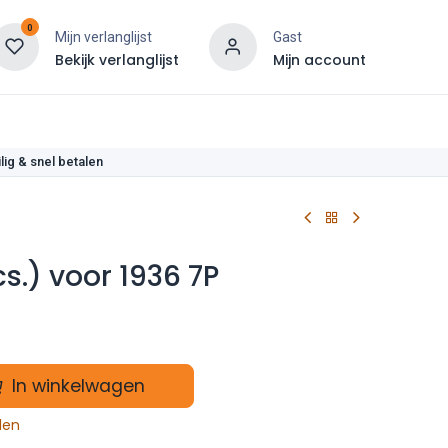
0
Mijn verlanglijst
Gast
Bekijk verlanglijst
Mijn account
len
lig & snel betalen
cs.) voor 1936 7P
In winkelwagen
len