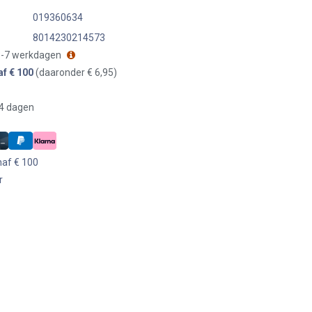
019360634
8014230214573
 3-7 werkdagen
af € 100
(daaronder € 6,95)
14 dagen
naf € 100
r