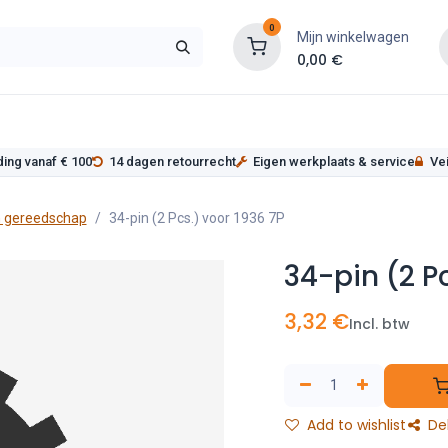
0
Mijn winkelwagen
0,00
€
s
Werkplaatsinrichting
Service
Onderde
ding vanaf € 100
14 dagen retourrecht
Eigen werkplaats & service
Vei
 gereedschap
34-pin (2 Pcs.) voor 1936 7P
34-pin (2 P
3,32
€
Incl. btw
Add to wishlist
De