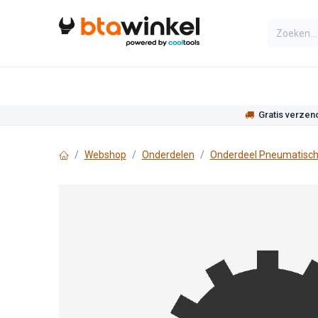
Overslaan naar inhoud
Categorieën
Assortiment
Actie
Gratis verzen
Webshop
Onderdelen
Onderdeel Pneumatisch