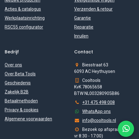
Nieuwe producten
Veelgestelde vragen
Acties & catalogus
Verzenden & retour
Werkplaatsinrichting
Garantie
RSC55 configurator
Reparatie
Inruilen
Bedrijf
Contact
Over ons
Biesstraat 63
6093 AC Heythuysen
Over Beta Tools
Cooltools
Geschiedenis
KvK 78065658
Zakelijk B2B
BTW NL003280905B86
Betaalmethoden
+31 475 498 008
Privacy & cookies
WhatsApp ons
Algemene voorwaarden
info@cooltools.nl
Bezoek op afspraak (ma-
vr 8:30 - 17:00)