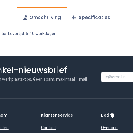
Omschrijving
Specificaties
tie. Levertijd: 5-10 werkdagen.
inkel-nieuwsbrief
n werkplaats-tips. Geen spam, maximaal 1 mail
ment
Klantenservice
Bedrijf
ucten
Contact
Over ons