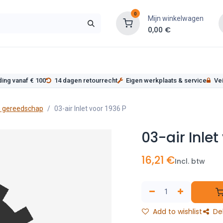
0
Mijn winkelwagen
0,00
€
s
Werkplaatsinrichting
Service
Onderde
ding vanaf € 100
14 dagen retourrecht
Eigen werkplaats & service
Vei
 gereedschap
03-air Inlet voor 1936 P
03-air Inlet
16,21
€
Incl. btw
Add to wishlist
De