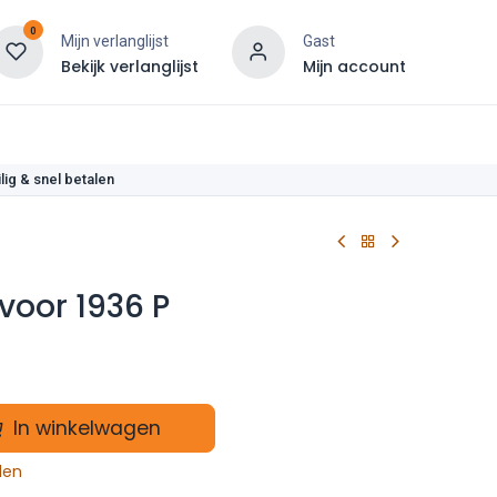
0
Mijn verlanglijst
Gast
Bekijk verlanglijst
Mijn account
len
lig & snel betalen
 voor 1936 P
In winkelwagen
len