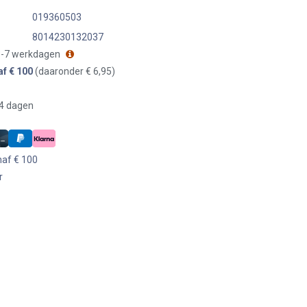
019360503
8014230132037
 3-7 werkdagen
af € 100
(daaronder € 6,95)
14 dagen
naf € 100
r