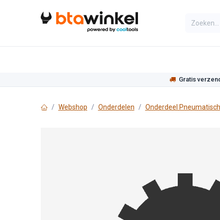
Overslaan naar inhoud
Categorieën
Assortiment
Actie
Gratis verzen
Webshop
Onderdelen
Onderdeel Pneumatisch