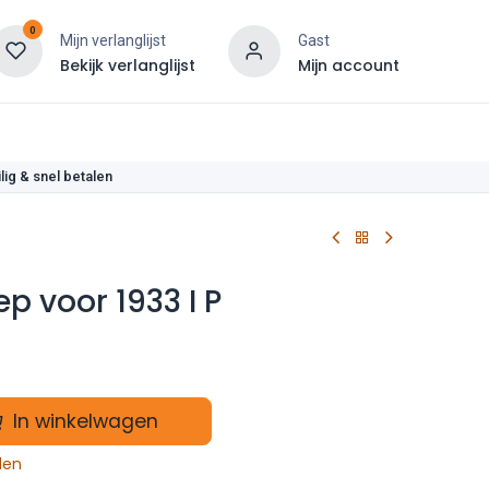
0
Mijn verlanglijst
Gast
Bekijk verlanglijst
Mijn account
len
lig & snel betalen
p voor 1933 I P
In winkelwagen
len