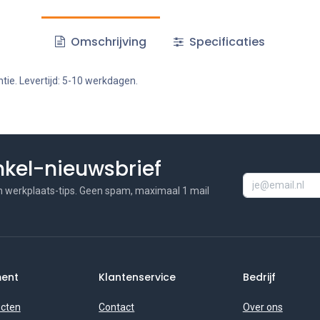
Omschrijving
Specificaties
tie. Levertijd: 5-10 werkdagen.
inkel-nieuwsbrief
n werkplaats-tips. Geen spam, maximaal 1 mail
ment
Klantenservice
Bedrijf
ucten
Contact
Over ons