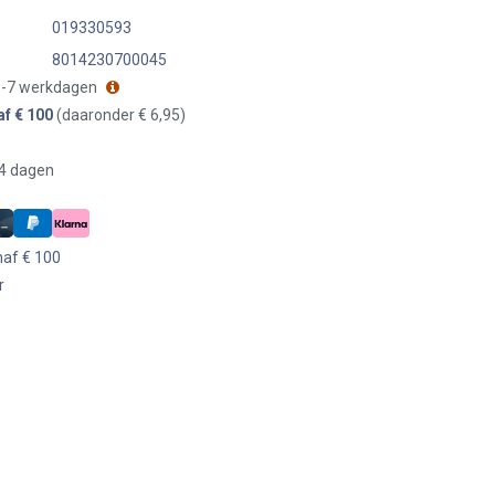
019330593
8014230700045
 3-7 werkdagen
af € 100
(daaronder € 6,95)
14 dagen
naf € 100
r