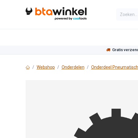
Overslaan naar inhoud
Categorieën
Assortiment
Actie
Gratis verzen
Webshop
Onderdelen
Onderdeel Pneumatisch