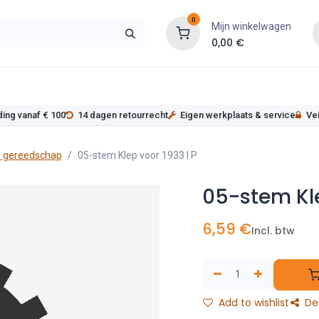
0
Mijn winkelwagen
0,00
€
s
Werkplaatsinrichting
Service
Onderde
ding vanaf € 100
14 dagen retourrecht
Eigen werkplaats & service
Vei
 gereedschap
05-stem Klep voor 1933 I P
05-stem Kle
6,59
€
Incl. btw
Add to wishlist
De