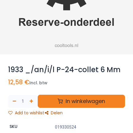
1933 _/an/i/l P-24-collet 6 Mm
12,58
€
Incl. btw
In winkelwagen
Add to wishlist
Delen
SKU
019330524