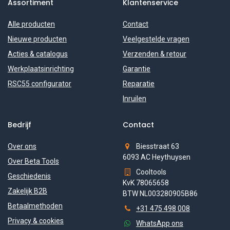
Assortiment
Klantenservice
Alle producten
Contact
Nieuwe producten
Veelgestelde vragen
Acties & catalogus
Verzenden & retour
Werkplaatsinrichting
Garantie
RSC55 configurator
Reparatie
Inruilen
Bedrijf
Contact
Over ons
Biesstraat 63
6093 AC Heythuysen
Over Beta Tools
Cooltools
Geschiedenis
KvK 78065658
Zakelijk B2B
BTW NL003280905B86
Betaalmethoden
+31 475 498 008
Privacy & cookies
WhatsApp ons