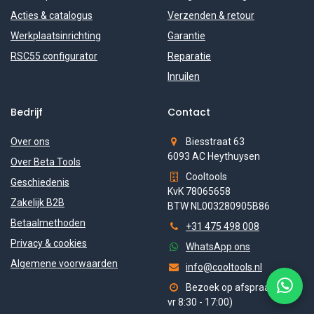
Acties & catalogus
Verzenden & retour
Werkplaatsinrichting
Garantie
RSC55 configurator
Reparatie
Inruilen
Bedrijf
Contact
Over ons
Biesstraat 63
6093 AC Heythuysen
Over Beta Tools
Cooltools
Geschiedenis
KvK 78065658
Zakelijk B2B
BTW NL003280905B86
Betaalmethoden
+31 475 498 008
Privacy & cookies
WhatsApp ons
Algemene voorwaarden
info@cooltools.nl
Bezoek op afspraak (ma-
vr 8:30 - 17:00)