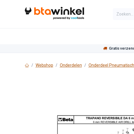
Overslaan naar inhoud
Categorieën
Assortiment
Actie
Gratis verzen
Webshop
Onderdelen
Onderdeel Pneumatisch