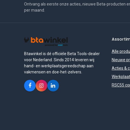
Ontvang als eerste onze acties, nieuwe Beta-producten e
per maand.
Assorti
Alle prod
Btawinkel is dé officiële Beta Tools-dealer
voor Nederland. Sinds 2014 leveren wij
Nieuwe p
hand- en werkplaatsgereedschap aan
Acties & 
vakmensen en doe-het-zelvers.
Werkplaat
RSC55 con