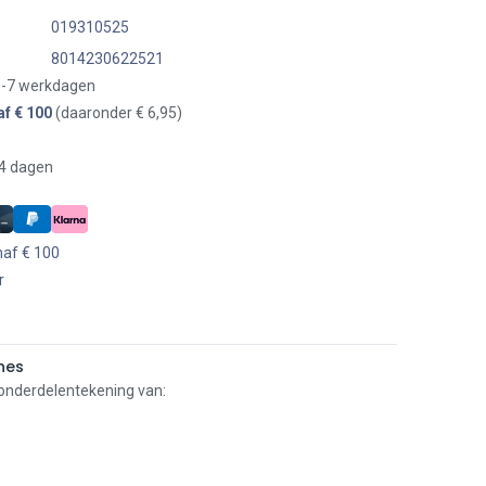
019310525
8014230622521
 3-7 werkdagen
af € 100
(daaronder € 6,95)
14 dagen
naf € 100
r
nes
 onderdelentekening van: