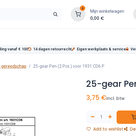
0
Mijn winkelwagen
0,00
€
s
Werkplaatsinrichting
Service
Onderde
ding vanaf € 100
14 dagen retourrecht
Eigen werkplaats & service
Vei
 gereedschap
25-gear Pen (2 Pcs.) voor 1931 CD6 P
25-gear Pen
3,75
€
Incl. btw
Add to wishlist
De