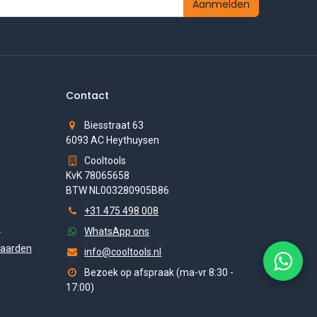
Aanmelden
Contact
Biesstraat 63
6093 AC Heythuysen
Cooltools
KvK 78065658
BTW NL003280905B86
+31 475 498 008
s
WhatsApp ons
aarden
info@cooltools.nl
Bezoek op afspraak (ma-vr 8:30 -
17:00)