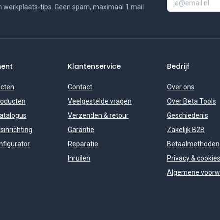
n werkplaats-tips. Geen spam, maximaal 1 mail
ment
Klantenservice
Bedrijf
ucten
Contact
Over ons
roducten
Veelgestelde vragen
Over Beta Tools
catalogus
Verzenden & retour
Geschiedenis
sinrichting
Garantie
Zakelijk B2B
figurator
Reparatie
Betaalmethoden
Inruilen
Privacy & cookie
Algemene voorw