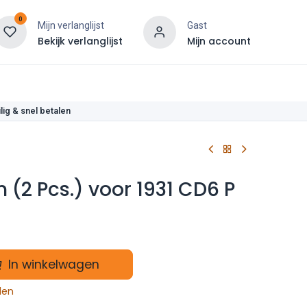
0
Mijn verlanglijst
Gast
Bekijk verlanglijst
Mijn account
len
lig & snel betalen
 (2 Pcs.) voor 1931 CD6 P
In winkelwagen
len