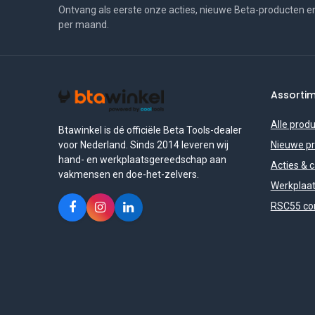
Ontvang als eerste onze acties, nieuwe Beta-producten e
per maand.
Assorti
Alle prod
Btawinkel is dé officiële Beta Tools-dealer
voor Nederland. Sinds 2014 leveren wij
Nieuwe p
hand- en werkplaatsgereedschap aan
Acties & 
vakmensen en doe-het-zelvers.
Werkplaat
RSC55 con