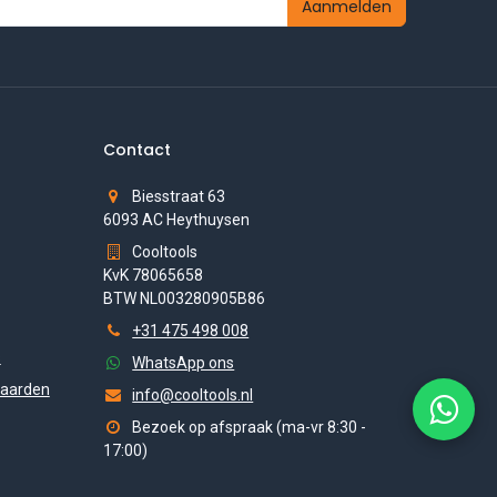
Aanmelden
Contact
Biesstraat 63
6093 AC Heythuysen
Cooltools
KvK 78065658
BTW NL003280905B86
+31 475 498 008
s
WhatsApp ons
aarden
info@cooltools.nl
Bezoek op afspraak (ma-vr 8:30 -
17:00)