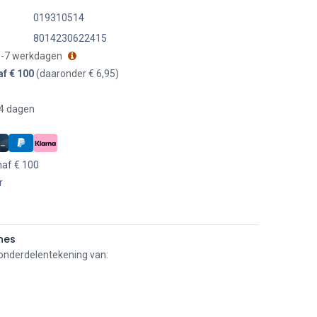
019310514
8014230622415
 3-7 werkdagen
af € 100
(daaronder € 6,95)
14 dagen
naf € 100
r
nes
 onderdelentekening van: