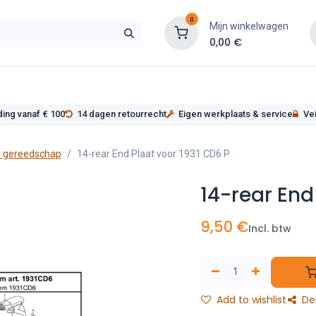
0
Mijn winkelwagen
0,00
€
s
Werkplaatsinrichting
Service
Onderde
ding vanaf € 100
14 dagen retourrecht
Eigen werkplaats & service
Vei
 gereedschap
14-rear End Plaat voor 1931 CD6 P
14-rear End
9,50
€
Incl. btw
Add to wishlist
De