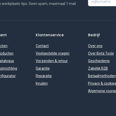
n werkplaats-tips. Geen spam, maximaal 1 mail
ment
Klantenservice
Bedrijf
ucten
Contact
Over ons
roducten
Veelgestelde vragen
Over Beta Tools
catalogus
Verzenden & retour
Geschiedenis
sinrichting
Garantie
Zakelijk B2B
figurator
Reparatie
Betaalmethoden
Inruilen
Privacy & cookie
Algemene voorw