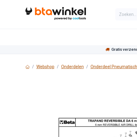
Overslaan naar inhoud
Categorieën
Assortiment
Actie
Gratis verzen
Webshop
Onderdelen
Onderdeel Pneumatisch