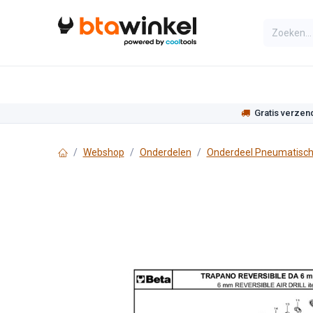
Overslaan naar inhoud
Categorieën
Assortiment
Actie
Gratis verzen
Webshop
Onderdelen
Onderdeel Pneumatisch