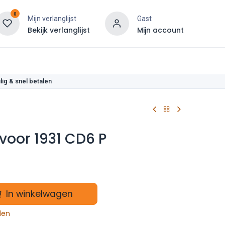
0
Mijn verlanglijst
Gast
Bekijk verlanglijst
Mijn account
len
lig & snel betalen
 voor 1931 CD6 P
In winkelwagen
len