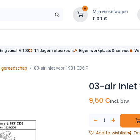
0
Mijn winkelwagen
0,00
€
s
Werkplaatsinrichting
Service
Onderde
ding vanaf € 100
14 dagen retourrecht
Eigen werkplaats & service
Vei
 gereedschap
03-air Inlet voor 1931 CD6 P
03-air Inlet
9,50
€
Incl. btw
Add to wishlist
De