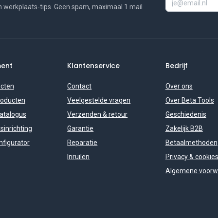
n werkplaats-tips. Geen spam, maximaal 1 mail
ment
Klantenservice
Bedrijf
ucten
Contact
Over ons
roducten
Veelgestelde vragen
Over Beta Tools
catalogus
Verzenden & retour
Geschiedenis
sinrichting
Garantie
Zakelijk B2B
figurator
Reparatie
Betaalmethoden
Inruilen
Privacy & cookie
Algemene voorw