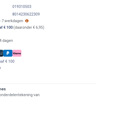
019310503
8014230622309
 3-7 werkdagen
af € 100
(daaronder € 6,95)
14 dagen
naf € 100
r
nes
 onderdelentekening van: