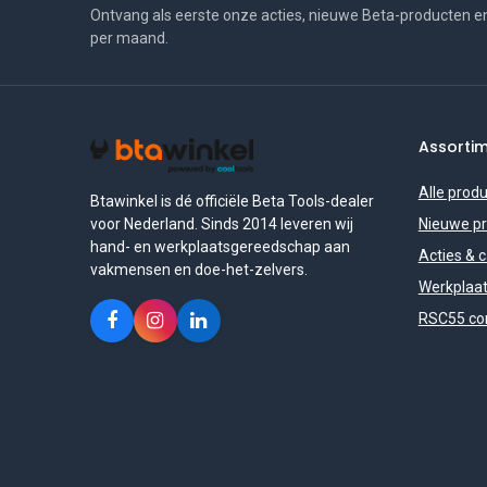
Ontvang als eerste onze acties, nieuwe Beta-producten e
per maand.
Assorti
Alle prod
Btawinkel is dé officiële Beta Tools-dealer
voor Nederland. Sinds 2014 leveren wij
Nieuwe p
hand- en werkplaatsgereedschap aan
Acties & 
vakmensen en doe-het-zelvers.
Werkplaat
RSC55 con