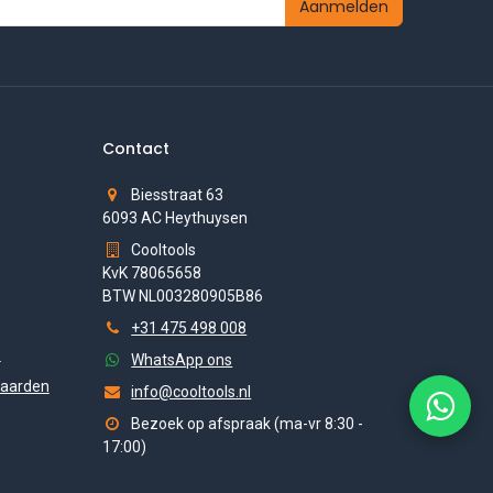
Aanmelden
Contact
Biesstraat 63
6093 AC Heythuysen
Cooltools
KvK 78065658
BTW NL003280905B86
+31 475 498 008
s
WhatsApp ons
aarden
info@cooltools.nl
Bezoek op afspraak (ma-vr 8:30 -
17:00)