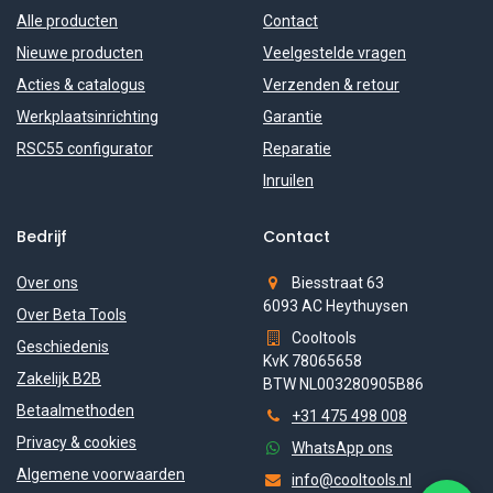
Alle producten
Contact
Nieuwe producten
Veelgestelde vragen
Acties & catalogus
Verzenden & retour
Werkplaatsinrichting
Garantie
RSC55 configurator
Reparatie
Inruilen
Bedrijf
Contact
Over ons
Biesstraat 63
6093 AC Heythuysen
Over Beta Tools
Cooltools
Geschiedenis
KvK 78065658
Zakelijk B2B
BTW NL003280905B86
Betaalmethoden
+31 475 498 008
Privacy & cookies
WhatsApp ons
Algemene voorwaarden
info@cooltools.nl