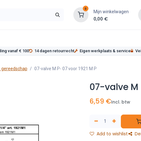
0
Mijn winkelwagen
0,00
€
s
Werkplaatsinrichting
Service
Onderde
ding vanaf € 100
14 dagen retourrecht
Eigen werkplaats & service
Vei
 gereedschap
07-valve M P- 07 voor 1921 M P
07-valve M 
6,59
€
Incl. btw
Add to wishlist
De