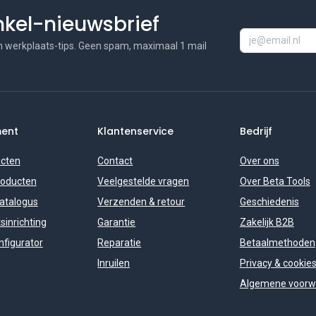
inkel-nieuwsbrief
n werkplaats-tips. Geen spam, maximaal 1 mail
ment
Klantenservice
Bedrijf
ucten
Contact
Over ons
roducten
Veelgestelde vragen
Over Beta Tools
catalogus
Verzenden & retour
Geschiedenis
sinrichting
Garantie
Zakelijk B2B
figurator
Reparatie
Betaalmethoden
Inruilen
Privacy & cookie
Algemene voorw