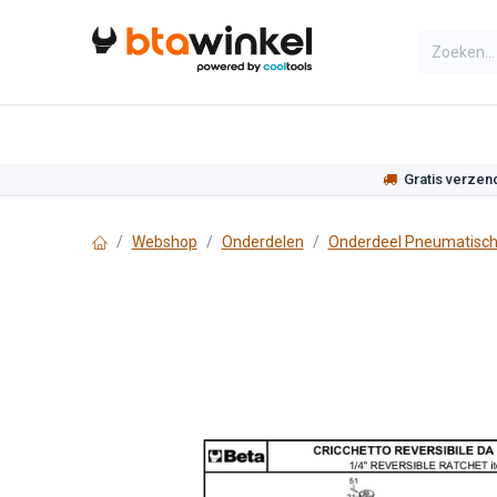
Overslaan naar inhoud
Categorieën
Assortiment
Actie
Gratis verzen
Webshop
Onderdelen
Onderdeel Pneumatisch