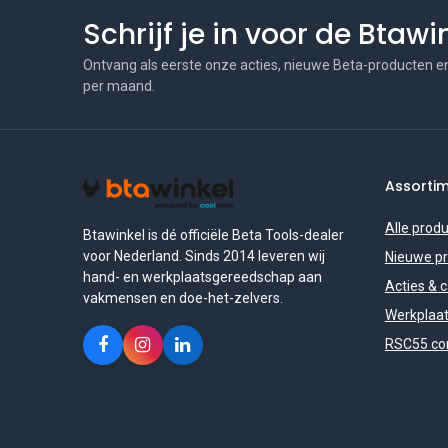
Schrijf je in voor de Btaw
Ontvang als eerste onze acties, nieuwe Beta-producten e
per maand.
Assorti
Alle prod
Btawinkel is dé officiële Beta Tools-dealer
voor Nederland. Sinds 2014 leveren wij
Nieuwe p
hand- en werkplaatsgereedschap aan
Acties & 
vakmensen en doe-het-zelvers.
Werkplaat
RSC55 con