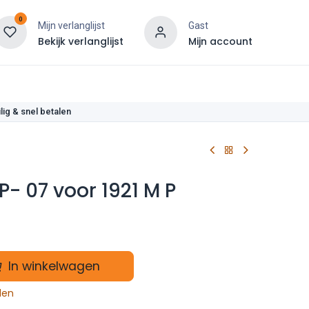
0
Mijn verlanglijst
Gast
Bekijk verlanglijst
Mijn account
len
lig & snel betalen
P- 07 voor 1921 M P
In winkelwagen
len