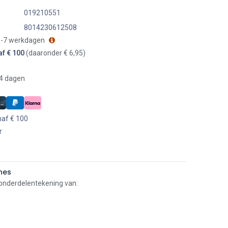
019210551
8014230612508
 3-7 werkdagen
af € 100
(daaronder € 6,95)
14 dagen
naf € 100
r
nes
 onderdelentekening van: