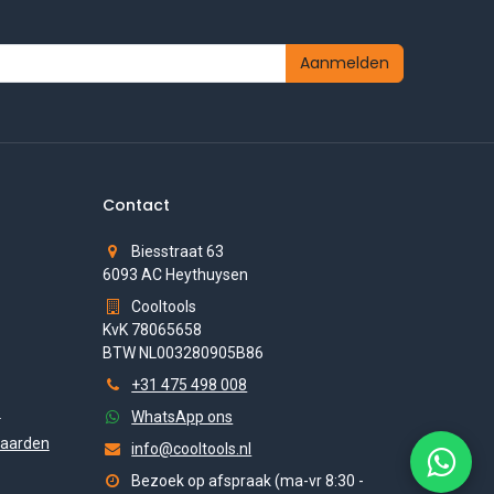
Aanmelden
Contact
Biesstraat 63
6093 AC Heythuysen
Cooltools
KvK 78065658
BTW NL003280905B86
+31 475 498 008
s
WhatsApp ons
aarden
info@cooltools.nl
Bezoek op afspraak (ma-vr 8:30 -