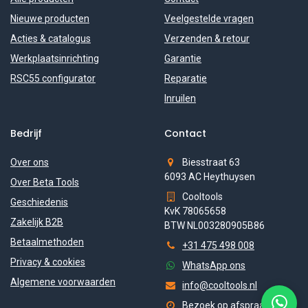
Nieuwe producten
Veelgestelde vragen
Acties & catalogus
Verzenden & retour
Werkplaatsinrichting
Garantie
RSC55 configurator
Reparatie
Inruilen
Bedrijf
Contact
Over ons
Biesstraat 63
6093 AC Heythuysen
Over Beta Tools
Cooltools
Geschiedenis
KvK 78065658
Zakelijk B2B
BTW NL003280905B86
Betaalmethoden
+31 475 498 008
Privacy & cookies
WhatsApp ons
Algemene voorwaarden
info@cooltools.nl
Bezoek op afspraak (ma-