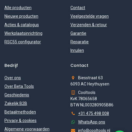
Alle producten
Contact
Nieuwe producten
Veelgestelde vragen
Acties & catalogus
Verzenden & retour
Werkplaatsinrichting
Garantie
RSC55 configurator
Reparatie
Inruilen
Bedrijf
Contact
Over ons
Biesstraat 63
6093 AC Heythuysen
Over Beta Tools
Cooltools
Geschiedenis
KvK 78065658
Zakelijk B2B
BTW NL003280905B86
Betaalmethoden
+31 475 498 008
Privacy & cookies
WhatsApp ons
Algemene voorwaarden
info@cooltools.nl