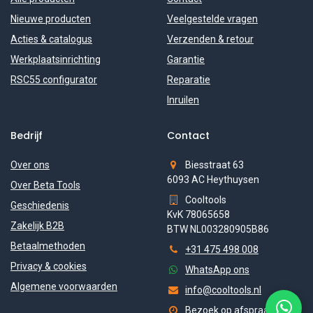
Nieuwe producten
Veelgestelde vragen
Acties & catalogus
Verzenden & retour
Werkplaatsinrichting
Garantie
RSC55 configurator
Reparatie
Inruilen
Bedrijf
Contact
Over ons
Biesstraat 63
6093 AC Heythuysen
Over Beta Tools
Cooltools
Geschiedenis
KvK 78065658
Zakelijk B2B
BTW NL003280905B86
Betaalmethoden
+31 475 498 008
Privacy & cookies
WhatsApp ons
Algemene voorwaarden
info@cooltools.nl
Bezoek op afspraak (ma-