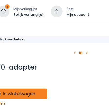
0
Mijn verlanglijst
Gast
Bekijk verlanglijst
Mijn account
len
lig & snel betalen
,70-adapter
In winkelwagen
len