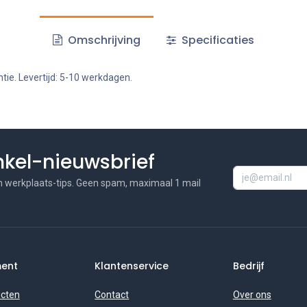
Omschrijving
Specificaties
tie. Levertijd: 5-10 werkdagen.
inkel-nieuwsbrief
n werkplaats-tips. Geen spam, maximaal 1 mail
ment
Klantenservice
Bedrijf
ucten
Contact
Over ons