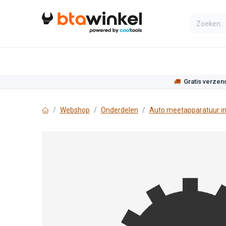
Overslaan naar inhoud
Categorieën
Assortiment
Actie
Gratis verzen
Webshop
Onderdelen
Auto meetapparatuur i