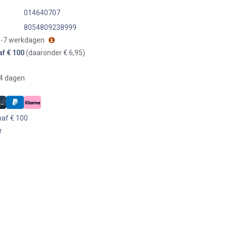
014640707
8054809238999
 3-7 werkdagen
af € 100
(daaronder € 6,95)
14 dagen
naf € 100
r