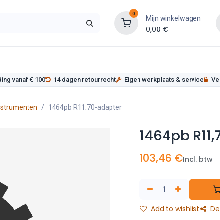
0
Mijn winkelwagen
0,00
€
s
Werkplaatsinrichting
Service
Onderde
ding vanaf € 100
14 dagen retourrecht
Eigen werkplaats & service
Vei
nstrumenten
1464pb R11,70-adapter
1464pb R11
103,46
€
Incl. btw
Add to wishlist
De