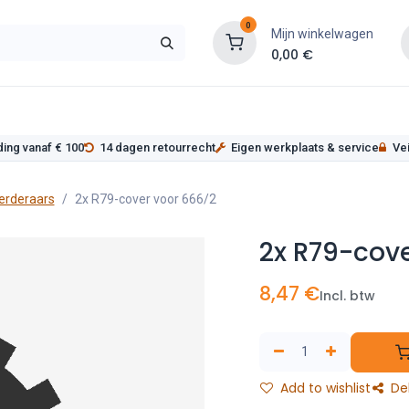
0
Mijn winkelwagen
0,00
€
s
Werkplaatsinrichting
Service
Onderde
ding vanaf € 100
14 dagen retourrecht
Eigen werkplaats & service
Vei
erderaars
2x R79-cover voor 666/2
2x R79-cov
8,47
€
Incl. btw
Add to wishlist
De