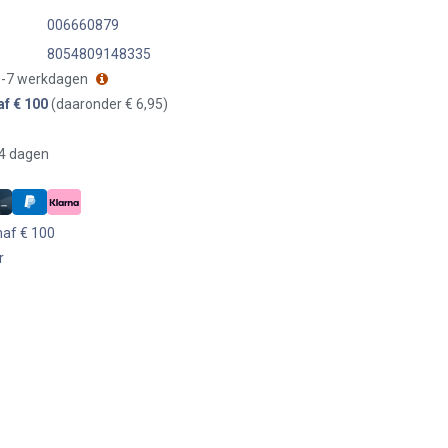
006660879
8054809148335
 3-7 werkdagen
af € 100
(daaronder € 6,95)
14 dagen
naf € 100
r