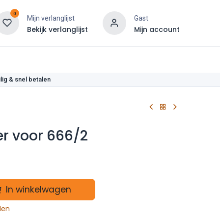
0
Mijn verlanglijst
Gast
Bekijk verlanglijst
Mijn account
len
lig & snel betalen
er voor 666/2
In winkelwagen
len