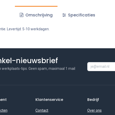
Omschrijving
Specificaties
tie. Levertijd: 5-10 werkdagen.
inkel-nieuwsbrief
n werkplaats-tips. Geen spam, maximaal 1 mail
ment
Klantenservice
Bedrijf
ucten
Contact
Over ons