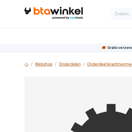
Overslaan naar inhoud
Categorieën
Assortiment
Actie
Gratis verzen
Webshop
Onderdelen
Onderdeel krachtverme