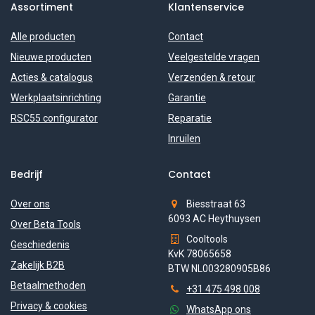
Assortiment
Klantenservice
Alle producten
Contact
Nieuwe producten
Veelgestelde vragen
Acties & catalogus
Verzenden & retour
Werkplaatsinrichting
Garantie
RSC55 configurator
Reparatie
Inruilen
Bedrijf
Contact
Over ons
Biesstraat 63
6093 AC Heythuysen
Over Beta Tools
Cooltools
Geschiedenis
KvK 78065658
Zakelijk B2B
BTW NL003280905B86
Betaalmethoden
+31 475 498 008
Privacy & cookies
WhatsApp ons