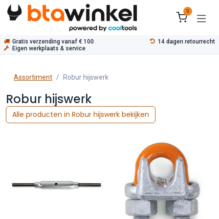
Overslaan naar inhoud
0
Gratis verzending vanaf € 100
14 dagen retourrecht
Eigen werkplaats & service
Assortiment
Robur hijswerk
Robur hijswerk
Alle producten in Robur hijswerk bekijken