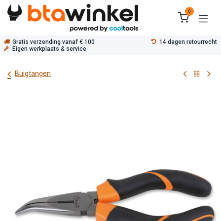
Overslaan naar inhoud
0
Gratis verzending vanaf € 100
14 dagen retourrecht
Eigen werkplaats & service
Buigtangen