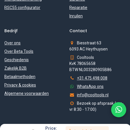
RSC55 configurator
Reparatie
Inruilen
Bedrijf
Contact
Over ons
Biesstraat 63
6093 AC Heythuysen
Over Beta Tools
Cooltools
Geschiedenis
KvK 78065658
Zakelijk B2B
BTW NL003280905B86
Betaalmethoden
+31 475 498 008
Privacy & cookies
WhatsApp ons
Algemene voorwaarden
info@cooltools.nl
Bezoek op afspraak (ma-
vr 8:30 - 17:00)
Price: